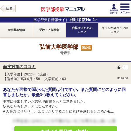
戻る
利用者数No.1
医学部受験情報サイト
※
合格するための
キャンパスライフの
大学基本情報
受験・入試情報
口コミ
口コミ
弘前大学医学部
国公立
青森県
面接対策の口コミ
3
【入学年度】2022年（現役）
ID:6930
【偏差値】高3 4月：58 入学直前：63
あなたが面接で聞かれた質問は何ですか。また質問にどのように回
答しましたか。最低3つ教えてください。
事前に提出していた志望理由書をもとに進みました。
Q あなたらしさ、とはなんですか。
A 人を喜ばせたり、元気づけたりすることに喜びを感じるところが私...