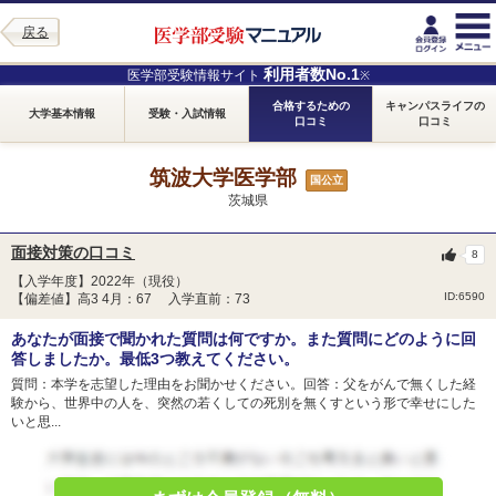
戻る
利用者数No.1
医学部受験情報サイト
※
合格するための
キャンパスライフの
大学基本情報
受験・入試情報
口コミ
口コミ
筑波大学医学部
国公立
茨城県
面接対策の口コミ
8
【入学年度】2022年（現役）
ID:6590
【偏差値】高3 4月：67 入学直前：73
あなたが面接で聞かれた質問は何ですか。また質問にどのように回
答しましたか。最低3つ教えてください。
質問：本学を志望した理由をお聞かせください。回答：父をがんで無くした経
験から、世界中の人を、突然の若くしての死別を無くすという形で幸せにした
いと思...