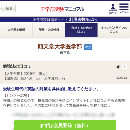
戻る
利用者数No.1
医学部受験情報サイト
※
合格するための
キャンパスライフの
大学基本情報
受験・入試情報
口コミ
口コミ
順天堂大学医学部
私立
東京都
勉強法の口コミ
4
【入学年度】2019年（浪人）
ID:6022
【偏差値】高3 4月：55 入学直前：72
受験生時代の英語の対策を具体的に教えてください。
【センター試験】
時間との勝負なので、最低限の単語を頭にインプットした後にひたすら過去問
を解いていました。その際に時間を測って緊張感を持って解く様に...
まずは会員登録（無料）