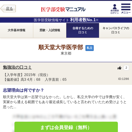
戻る
利用者数No.1
医学部受験情報サイト
※
合格するための
キャンパスライフの
大学基本情報
受験・入試情報
口コミ
口コミ
順天堂大学医学部
私立
東京都
勉強法の口コミ
2
【入学年度】2015年（現役）
ID:1286
【偏差値】高3 4月：68 入学直前：65
志望理由は何ですか？
順天堂大学は第一志望ではなかった。しかし、私立大学の中では学費が安く、
実家から通える範囲でもあり最近成長していると言われていたため受けようと
思った...
まずは会員登録（無料）