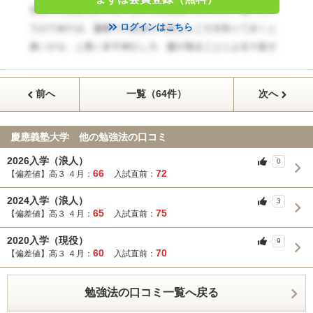
ログインはこちら
前へ
一覧（64件）
次へ
慶應義塾大学 他の勉強法の口コミ
2026入学（浪人）
0
66
72
【偏差値】高３ ４月：
入試直前：
2024入学（浪人）
3
65
75
【偏差値】高３ ４月：
入試直前：
2020入学（現役）
9
60
70
【偏差値】高３ ４月：
入試直前：
勉強法の口コミ一覧へ戻る