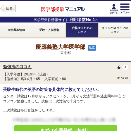
戻る
利用者数No.1
医学部受験情報サイト
※
合格するための
キャンパスライフの
大学基本情報
受験・入試情報
口コミ
口コミ
慶應義塾大学医学部
私立
東京都
勉強法の口コミ
4
【入学年度】2019年（現役）
ID:5998
【偏差値】高3 4月：65 入学直前：80
受験生時代の英語の対策を具体的に教えてください。
センター試験は12月頃からアクセントを、1月から文法問題を過去問を中心に
コツコツ勉強しました。読解は二次対策で十分です。
二次試験は毎日音読をしたり洋...
まずは会員登録（無料）