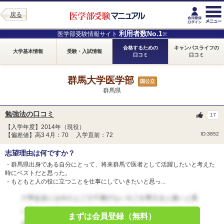
戻る
利用者数No.1
医学部受験情報サイト
※
合格するための
キャンパスライフの
大学基本情報
受験・入試情報
口コミ
口コミ
群馬大学医学部
国公立
群馬県
勉強法の口コミ
17
【入学年度】2014年（現役）
ID:3852
【偏差値】高3 4月：70 入学直前：72
志望理由は何ですか？
・群馬県出身である自分にとって、将来群馬で医者として活躍したいと考えた
時にベストだと思った。
・もともと人の役に立つことを仕事にしていきたいと思っ...
まずは会員登録（無料）