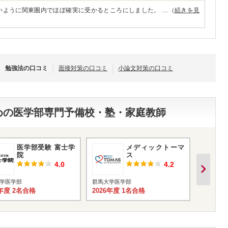
いように関東圏内でほぼ確実に受かるところにしました。 …（
続きを見
勉強法の口コミ
面接対策の口コミ
小論文対策の口コミ
すめの医学部専門予備校・塾・家庭教師
医学部受験 富士学
メディックトーマ
院
ス
4.0
4.2
学医学部
群馬大学医学部
群馬大学
6年度 2名合格
2026年度 1名合格
2026年