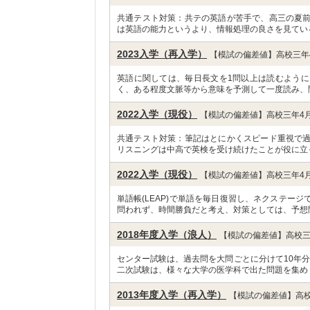
共通テスト対策：共テの英語が苦手で、高三の夏
は英語の能力というより、情報処理の良さを見てい
2023入学（再入学）
【模試の偏差値】高校三年4
英語に関しては、毎日長文を1問以上は読むよう
く、ある程度文脈等から意味を予測して一度読み、
2022入学（現役）
【模試の偏差値】高校三年4月
共通テスト対策：筆記はとにかくスピード重視で
リスニングは中高で英検を受け続けたことが役に立
2022入学（現役）
【模試の偏差値】高校三年4月
単語帳(LEAP)で単語を毎日復習し、ネクステー
問われず、時間勝負だと考え、対策としては、予想
2018年度入学（浪人）
【模試の偏差値】高校三
センター試験は、過去問を大問ごとに分けて10年
二次試験は、様々な大学の医学科で出た問題を集め
2013年度入学（再入学）
【模試の偏差値】高校