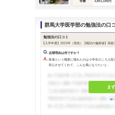
学費
3,951,100円
群馬大学医学部の勉強法の口
勉強法の口コミ
【入学年度】2015年（現役）【模試の偏差値】高校
志望理由は何ですか？
医者という職業に憧れたのは小学生のころ入院
安心させてくれて、こんな風になりたいと...
ま