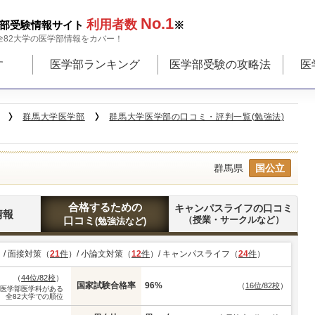
No.1
利用者数
部受験情報サイト
※
全82大学の医学部情報をカバー！
す
医学部ランキング
医学部受験の攻略法
医
群馬大学医学部
群馬大学医学部の口コミ・評判一覧(勉強法)
群馬県
国公立
合格するための
キャンパスライフの口コミ
情報
口コミ
（授業・サークルなど）
(勉強法など)
）/ 面接対策（
21
件
）/ 小論文対策（
12
件
）/ キャンパスライフ（
24
件
）
（
44位/82校
）
国家試験合格率
96%
（
16位/82校
）
※医学部医学科がある
全82大学での順位