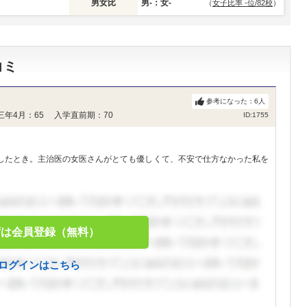
男女比
男-：女-
（
女子比率 -位/82校
）
コミ
参考になった：
6
人
三年4月：65 入学直前期：70
ID:1755
したとき。主治医の女医さんがとても優しくて、不安で仕方なかった私を
ずは会員登録（無料）
ログインはこちら