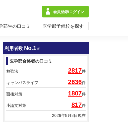
会員登録/ログイン
学部生の口コミ
医学部予備校を探す
No.1
利用者数
※
医学部合格者の口コミ
2817
勉強法
件
2636
キャンパスライフ
件
1807
面接対策
件
817
小論文対策
件
2026年8月8日現在