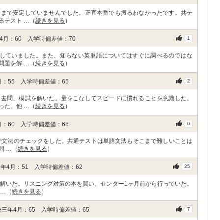
前まで安定していませんでした。正直本番でも振るわなかったです。共テ
るテスト …（
続きを見る
）
月：60 入学時偏差値：70
1
にしていました。また、知らない英単語についてはすぐに調べるのではな
問題を解 …（
続きを見る
）
：55 入学時偏差値：65
2
過去問、模試を解いた。量をこなしてスピードに慣れることを意識した。
った。他 …（
続きを見る
）
：60 入学時偏差値：68
0
ジで文法のチェックをした。共通テストは単語文法もそこまで難しいことは
問 …（
続きを見る
）
年4月：51 入学時偏差値：62
25
分解いた。リスニング対策の本を買い、センター1ヶ月前から行っていた。
 …（
続きを見る
）
三年4月：65 入学時偏差値：65
7