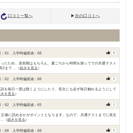
口コミ一覧へ
次の口コミへ
：61 入学時偏差値：68
0
だったため、直前期はもちろん、夏ごろから時間を測ってでの共通テスト
3まで …（
続きを見る
）
：62 入学時偏差値：66
2
eで英語を毎日一度は聴くようにしたり、長文にも必ず毎日触れるようにして
続きを見る
）
：62 入学時偏差値：65
1
、正確に読めるかがポイントとなります。なので、共通テストまでに長文
 …（
続きを見る
）
：68 入学時偏差値：68
2