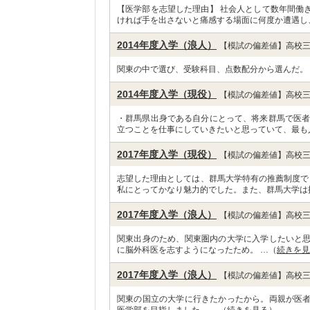
【医学部を志望した理由】 社会人として数年間働
ければ手を出さないと痛感する場面に何度か遭遇し
2014年度入学（浪人）
【模試の偏差値】高校三
関東の中で選び、受験科目、点数配分から選んだ。
2014年度入学（現役）
【模試の偏差値】高校三
・群馬県出身である自分にとって、将来群馬で医者
立つことを仕事にしていきたいと思っていて、最も
2017年度入学（現役）
【模試の偏差値】高校三
志望した理由としては、群馬大学特有の推薦制度で
私にとってかなり魅力的でした。また、群馬大学は
2017年度入学（浪人）
【模試の偏差値】高校三
関東出身のため、関東圏内の大学に入学したいと
に脳外科医を志すようになったため。 …（
続きを見
2017年度入学（浪人）
【模試の偏差値】高校三
関東の国立の大学に行きたかったから。両親が医