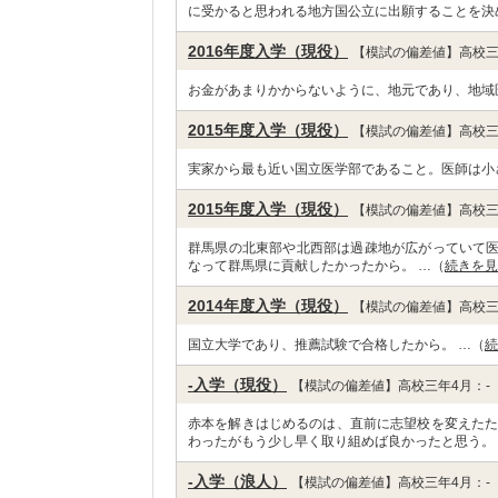
に受かると思われる地方国公立に出願することを決
2016年度入学（現役）
【模試の偏差値】高校三
お金があまりかからないように、地元であり、地域
2015年度入学（現役）
【模試の偏差値】高校三
実家から最も近い国立医学部であること。医師は小
2015年度入学（現役）
【模試の偏差値】高校三
群馬県の北東部や北西部は過疎地が広がっていて
なって群馬県に貢献したかったから。 …（
続きを見
2014年度入学（現役）
【模試の偏差値】高校三
国立大学であり、推薦試験で合格したから。 …（
続
-入学（現役）
【模試の偏差値】高校三年4月：-
赤本を解きはじめるのは、直前に志望校を変えたた
わったがもう少し早く取り組めば良かったと思う。
-入学（浪人）
【模試の偏差値】高校三年4月：-