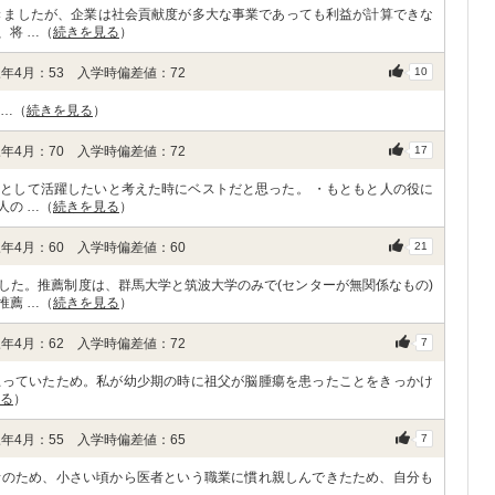
きましたが、企業は社会貢献度が多大な事業であっても利益が計算できな
、将 …（
続きを見る
）
年4月：53 入学時偏差値：72
10
 …（
続きを見る
）
年4月：70 入学時偏差値：72
17
として活躍したいと考えた時にベストだと思った。 ・もともと人の役に
人の …（
続きを見る
）
年4月：60 入学時偏差値：60
21
した。推薦制度は、群馬大学と筑波大学のみで(センターが無関係なもの)
推薦 …（
続きを見る
）
年4月：62 入学時偏差値：72
7
思っていたため。私が幼少期の時に祖父が脳腫瘍を患ったことをきっかけ
る
）
年4月：55 入学時偏差値：65
7
者のため、小さい頃から医者という職業に慣れ親しんできたため、自分も