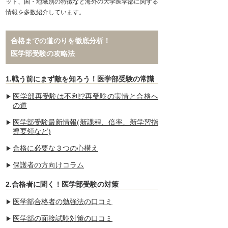
ット、国・地域別の特徴など海外の大学医学部に関する
情報を多数紹介しています。
合格までの道のりを徹底分析！
医学部受験の攻略法
1.戦う前にまず敵を知ろう！医学部受験の常識
医学部再受験は不利!?再受験の実情と合格へ
の道
医学部受験最新情報(新課程、倍率、新学習指
導要領など)
合格に必要な３つの心構え
保護者の方向けコラム
2.合格者に聞く！医学部受験の対策
医学部合格者の勉強法の口コミ
医学部の面接試験対策の口コミ