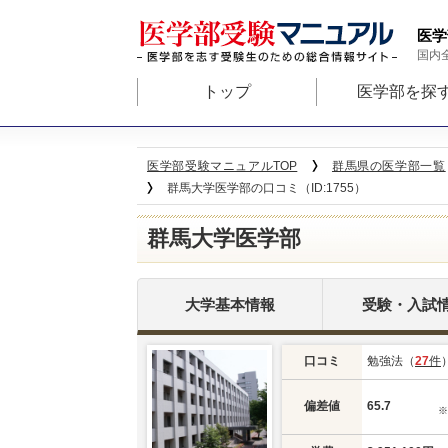
医学
国内
トップ
医学部を探
医学部受験マニュアルTOP
群馬県の医学部一覧
群馬大学医学部の口コミ（ID:1755）
群馬大学医学部
大学基本情報
受験・入試
口コミ
勉強法（
27
件
偏差値
65.7