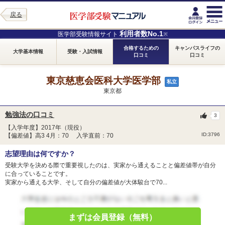
戻る
利用者数No.1
医学部受験情報サイト
※
合格するための
キャンパスライフの
大学基本情報
受験・入試情報
口コミ
口コミ
東京慈恵会医科大学医学部
私立
東京都
勉強法の口コミ
3
【入学年度】2017年（現役）
ID:3796
【偏差値】高3 4月：70 入学直前：70
志望理由は何ですか？
受験大学を決める際で重要視したのは、実家から通えることと偏差値帯が自分
に合っていることです。
実家から通える大学、そして自分の偏差値が大体駿台で70...
まずは会員登録（無料）