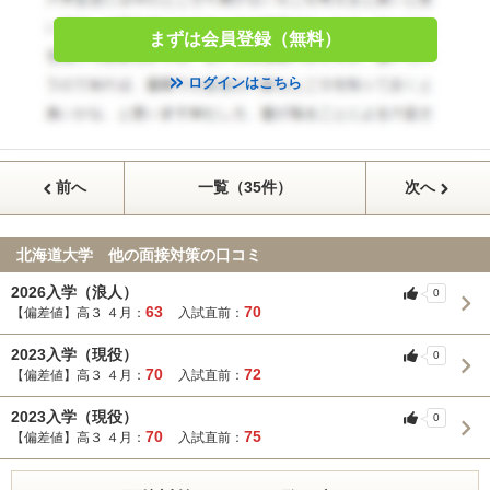
まずは会員登録（無料）
ログインはこちら
前へ
一覧（35件）
次へ
北海道大学 他の面接対策の口コミ
2026入学（浪人）
0
63
70
【偏差値】高３ ４月：
入試直前：
2023入学（現役）
0
70
72
【偏差値】高３ ４月：
入試直前：
2023入学（現役）
0
70
75
【偏差値】高３ ４月：
入試直前：