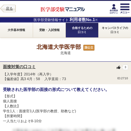
戻る
利用者数No.1
医学部受験情報サイト
※
合格するための
キャンパスライフの
大学基本情報
受験・入試情報
口コミ
口コミ
北海道大学医学部
国公立
北海道
面接対策の口コミ
3
【入学年度】2014年（再入学）
ID:2710
【偏差値】高3 4月：58 入学直前：73
受験された医学部の面接の形式について教えてください。
【形式】
個人面接
【人数比】
学生1人：面接官3人(医学部の教授、助教など)
【所要時間】
一人当たりおよそ8-10分