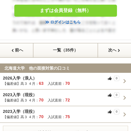
まずは会員登録（無料）
ログインはこちら
前へ
一覧（35件）
次へ
北海道大学 他の面接対策の口コミ
2026入学（浪人）
0
63
70
【偏差値】高３ ４月：
入試直前：
2023入学（現役）
0
70
72
【偏差値】高３ ４月：
入試直前：
2023入学（現役）
0
70
75
【偏差値】高３ ４月：
入試直前：