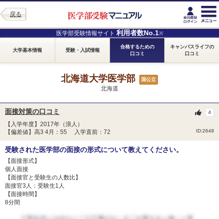
戻る
利用者数No.1
医学部受験情報サイト
※
合格するための
キャンパスライフの
大学基本情報
受験・入試情報
口コミ
口コミ
北海道大学医学部
国公立
北海道
面接対策の口コミ
4
【入学年度】2017年（浪人）
ID:2648
【偏差値】高3 4月：55 入学直前：72
受験された医学部の面接の形式について教えてください。
【面接形式】
個人面接
【面接官と受験生の人数比】
面接官3人：受験生1人
【面接時間】
8分間