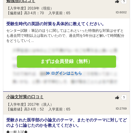
勉強法の口コミ
5
【入学年度】2019年（現役）
ID:6002
【偏差値】高3 4月：70 入学直前：65
受験生時代の英語の対策を具体的に教えてください。
センター試験：筆記のほうに関してはこれといった特徴的な対策はせずと
も過去問で9割以上は取れていたので、過去問を5年分ほど解いて時間配分
をどうしていく...
まずは会員登録（無料）
ログインはこちら
小論文対策の口コミ
5
【入学年度】2017年（浪人）
ID:2769
【偏差値】高3 4月：52 入学直前：65
受験された医学部の小論文のテーマ、またそのテーマに対してど
のように論じたのかを教えてください。
◆一般入試◆