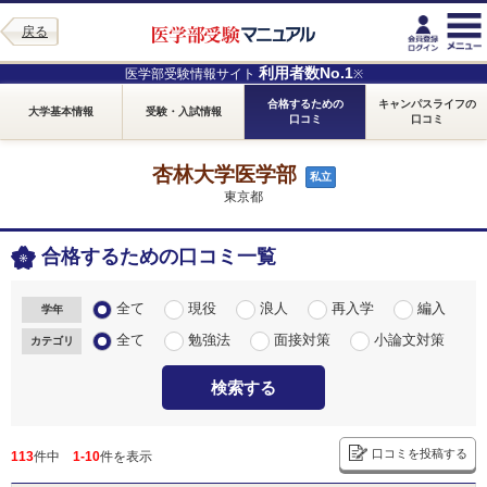
戻る
利用者数No.1
医学部受験情報サイト
※
合格するための
キャンパスライフの
大学基本情報
受験・入試情報
口コミ
口コミ
杏林大学医学部
私立
東京都
合格するための口コミ一覧
全て
現役
浪人
再入学
編入
学年
全て
勉強法
面接対策
小論文対策
カテゴリ
検索する
口コミを投稿する
113
件中
1-10
件を表示