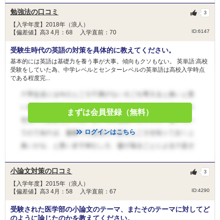
勉強法の口コミ
3
【入学年度】2018年（浪人）
ID:6147
【偏差値】高3 4月：68 入学直前：70
受験生時代の英語の対策を具体的に教えてください。
基本的には英語は基礎力を養う事が大事。傾向もクソもない。 英単語:高校
受験をしていた為、中学レベルとセンターレベルの英単語は高校入学時点
である程度完...
まずは会員登録（無料）
ログインはこちら
小論文対策の口コミ
3
【入学年度】2015年（浪人）
ID:4290
【偏差値】高3 4月：58 入学直前：67
受験された医学部の小論文のテーマ、またそのテーマに対してど
のように論じたのかを教えてください。