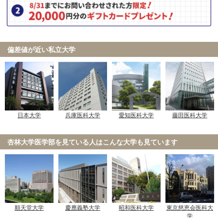
偏差値が近い私立大学
日本大学
兵庫医科大学
愛知医科大学
藤田医科大学
杏林大学医学部を見ている人は
こんな大学も見ています
順天堂大学
慶應義塾大学
昭和医科大学
東京慈恵会医科大
学