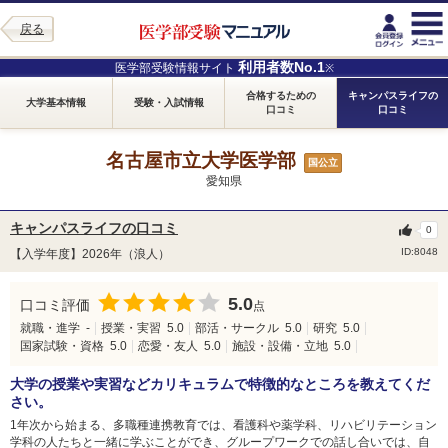
戻る
利用者数No.1
医学部受験情報サイト
※
合格するための
キャンパスライフの
大学基本情報
受験・入試情報
口コミ
口コミ
名古屋市立大学医学部
国公立
愛知県
キャンパスライフの口コミ
0
ID:8048
【入学年度】2026年（浪人）
5.0
口コミ評価
点
就職・進学
-
授業・実習
5.0
部活・サークル
5.0
研究
5.0
国家試験・資格
5.0
恋愛・友人
5.0
施設・設備・立地
5.0
大学の授業や実習などカリキュラムで特徴的なところを教えてくだ
さい。
1年次から始まる、多職種連携教育では、看護科や薬学科、リハビリテーション
学科の人たちと一緒に学ぶことができ、グループワークでの話し合いでは、自