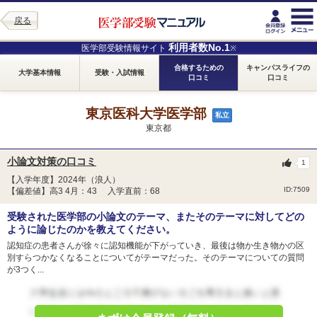
戻る
利用者数No.1
医学部受験情報サイト
※
合格するための
キャンパスライフの
大学基本情報
受験・入試情報
口コミ
口コミ
東京医科大学医学部
私立
東京都
小論文対策の口コミ
1
【入学年度】2024年（浪人）
ID:7509
【偏差値】高3 4月：43 入学直前：68
受験された医学部の小論文のテーマ、またそのテーマに対してどの
ように論じたのかを教えてください。
認知症の患者さんが徐々に認知機能が下がっていき、最後は物か生き物かの区
別すらつかなくなることについてがテーマだった。そのテーマについての質問
が3つく...