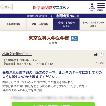
戻る
利用者数No.1
医学部受験情報サイト
※
合格するための
キャンパスライフの
大学基本情報
受験・入試情報
口コミ
口コミ
東京医科大学医学部
私立
東京都
小論文対策の口コミ
3
【入学年度】2016年（浪人）
ID:4360
【偏差値】高3 4月：50 入学直前：65
受験された医学部の小論文のテーマ、またそのテーマに対してどの
ように論じたのかを教えてください。
医師として働いている人の例に対しての意見を聞かれた。
文章は言葉の言い回しなどから読み解くのが大変だったように思う。
自身の医師への考え方を軸に論...