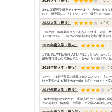
2024入学（現役）
4.0
点
3年に基礎医学研究セミナーがあり、自分の好きな
ので、研究医になりやすい。また、留学生のための
2023入学（現役）
4.0
点
一年次は一般教養科目が中心なので物理、化学、数
トに追われる。三年次の秋学期は研究室に配属され
2019年度入学（浪人）
5.
1年生では専門が医学入門と呼ばれるものしかなく
般教養科目なので東山でよくも分からず受けている
2018年度入学（現役）
4.
１年生では医学部系の講義はほとんどなく、主に
時々実習がある事以外は一般的大学生とほとんど変
2017年度入学（現役）
4.
1年生の間は教養以外に、医学入門という講義で医
生の前期は、解剖学、生理学、生化学の3科目しかな