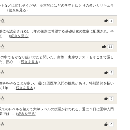
ートなどは忙しそうだが、基本的にはどの学年もゆとりの多いカリキュラ
 …（
続きを見る
）
0
点
4
単位も認定される)。3年の後期に希望する基礎研究の教室に配属され、半
る …（
続きを見る
）
0
点
12
科の中でもかなり緩い方だと聞いた。実際、出席やテストもそこまで厳し
だ、熱心 …（
続きを見る
）
0
点
4
教科をやることが多い。週に1回医学入門の授業があり、特別講師を招い
1年 …（
続きを見る
）
0
点
5
校でのレベルを超えて大学レベルの授業が行われる。週に１日は医学入門
業では …（
続きを見る
）
0
点
6