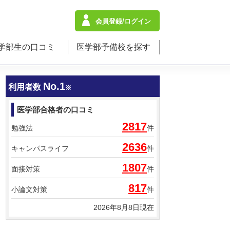
会員登録/ログイン
学部生の口コミ
医学部予備校を探す
No.1
利用者数
※
医学部合格者の口コミ
2817
勉強法
件
2636
キャンパスライフ
件
1807
面接対策
件
817
小論文対策
件
2026年8月8日現在