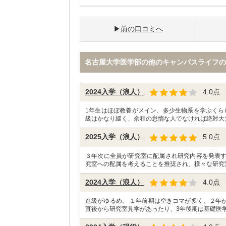
前の口コミへ
名古屋大学医学部の他のキャンパスライフの
2024入学（浪人）
4.0
点
1年生はほぼ教養がメイン、多少生物系を学ぶくら
級はかなり緩く、余程の怠惰な人でなければ絶対大
2025入学（浪人）
5.0
点
３年次に全員が研究室に配属され研究内容を発表
究室への配属を考えることを推奨され、様々な研究
2024入学（浪人）
4.0
点
進級がゆるめ。 １年前期は空きコマが多く、２年
直後から研究室見学があったり、3年後期は基礎医学