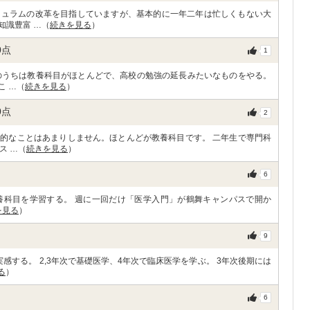
キュラムの改革を目指していますが、基本的に一年二年は忙しくもない大
知識豊富 …（
続きを見る
）
0
点
1
のうちは教養科目がほとんどで、高校の勉強の延長みたいなものをやる。
こ …（
続きを見る
）
0
点
2
的なことはあまりしません。ほとんどが教養科目です。 二年生で専門科
ス …（
続きを見る
）
6
養科目を学習する。 週に一回だけ「医学入門」が鶴舞キャンパスで開か
を見る
）
9
感する。 2,3年次で基礎医学、4年次で臨床医学を学ぶ。 3年次後期には
る
）
6