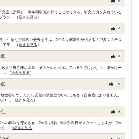
0
研究室に所属し、半年間研究を行うことができる。研究に力を入れている
プラン …（
続きを見る
）
4
学、生物など幅広い分野を学ぶ。2年次は解剖学が始まるので多くのテス
、半年 …（
続きを見る
）
0
点
8
、あまり無意味な印象。そのためか出席している生徒は少ない。 ほかは一
。 …（
続きを見る
）
0
点
25
一般教養です。ただし必修の講義についてはあまり自由度はありません。
わり …（
続きを見る
）
0
点
9
学への興味を深めさせ、2年生以降に医学系科目がスタートしますが、2年
く …（
続きを見る
）