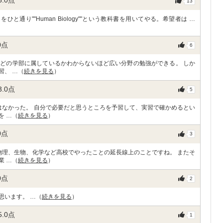
5.0
点
13
通り""Human Biology""という教科書を用いてやる。希望者は …
0
点
6
どの学部に属しているかわからないほど広い分野の勉強ができる。 しか
習、 …（
続きを見る
）
3.0
点
5
はなかった。 自分で必要だと思うところを予習して、実習で確かめるとい
を …（
続きを見る
）
0
点
3
物理、生物、化学など高校でやったことの延長線上のことですね。 またそ
業 …（
続きを見る
）
0
点
2
思います。 …（
続きを見る
）
5.0
点
1