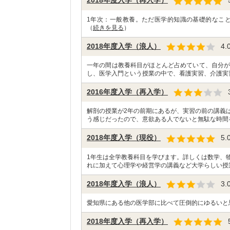
2018年度入学（再入学）
1年次：一般教養。ただ医学的知識の基礎的なことをひと
（
続きを見る
）
2018年度入学（浪人）
4.
一年の間は教養科目がほとんど占めていて、自分が
し、医学入門という授業の中で、看護実習、介護実
2016年度入学（再入学）
解剖の授業が2年の前期にあるが、実習の前の講義
う感じだったので、意欲ある人でないと無駄な時間
2018年度入学（現役）
5.
1年生は全学教養科目を学びます。詳しくは数学、
れに加えて心理学や経営学の講義など大学らしい授
2018年度入学（浪人）
3.
愛知県にある他の医学部に比べて圧倒的にゆるいと
2018年度入学（再入学）