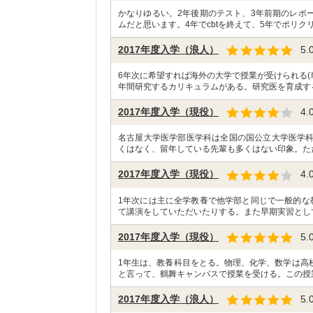
かなりゆるい。2年後期のテスト、3年前期のレポ
ムだと思います。4年でcbtを終えて、5年でポリクリ
2017年度入学（浪人）
5.
6年次に希望すれば海外の大学で授業が受けられる(
年間研究するカリキュラムがある。研究医を育成す
2017年度入学（現役）
4.
名古屋大学医学部医学科は全国の国公立大学医学
くはなく、留年している先輩も多くはない印象。た
2017年度入学（現役）
4.
1年次には主に全学教養で他学部と同じで一般的な
て講演をしていただいたりする。また早期実習として
2017年度入学（現役）
5.
1年生は、教養科目をとる。物理、化学、数学は高
と言って、鶴舞キャンパスで授業を受ける。この授
2017年度入学（浪人）
5.