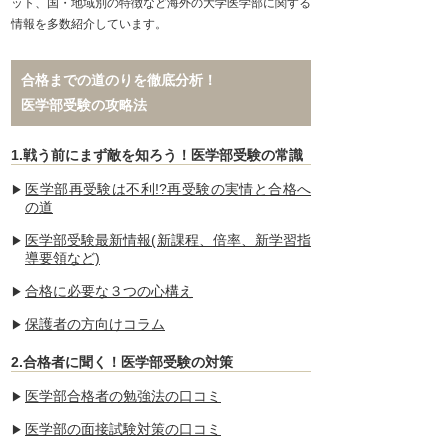
ット、国・地域別の特徴など海外の大学医学部に関する
情報を多数紹介しています。
合格までの道のりを徹底分析！
医学部受験の攻略法
1.戦う前にまず敵を知ろう！医学部受験の常識
医学部再受験は不利!?再受験の実情と合格へ
の道
医学部受験最新情報(新課程、倍率、新学習指
導要領など)
合格に必要な３つの心構え
保護者の方向けコラム
2.合格者に聞く！医学部受験の対策
医学部合格者の勉強法の口コミ
医学部の面接試験対策の口コミ