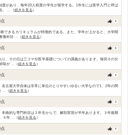
制度があり、毎年20人程度の学生が留学する。1年生には医学入門と呼ば
る。 …（
続きを見る
）
0
点
4
体験できるカリキュラムが特徴的である。また、学年が上がると、大学関
教養科目 …（
続きを見る
）
0
点
6
あり、その日は三コマ分医学基礎についての講義があります。毎回その分
鮮味が …（
続きを見る
）
0
点
4
。名古屋大学自体は非常に単位のとりやすいゆるい大学なので1、2年の間
 …（
続きを見る
）
0
点
3
。本格的な専門科目は２年生からで、解剖実習が半年あります。３年後期
。４年 …（
続きを見る
）
0
点
4