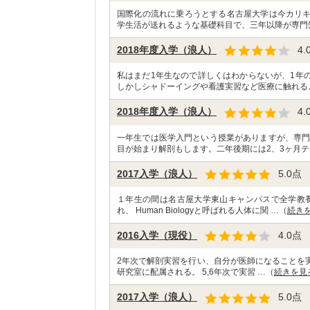
国際化の流れに乗ろうとする名古屋大学は今カリ
学生活が送れるような基礎科目で、三年以降が専門
2018年度入学（浪人）
4.
私はまだ1年生なので詳しくはわからないが、1年
しかしシャドーイングや看護実習など医療に触れる
2018年度入学（浪人）
4.
一年生では医学入門という授業がありますが、専門
目が始まり解剖もします。二年後期には2、3ヶ月テ
2017入学（浪人）
5.0
点
１年生の間は名古屋大学東山キャンパスで全学教
れ、 Human Biologyと呼ばれる人体に関 …（
続き
2016入学（現役）
4.0
点
2年次で解剖実習を行い、自分が医師になることを実
研究室に配属される。 5,6年次で実習 …（
続きを見
2017入学（浪人）
5.0
点