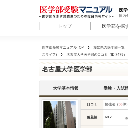
医学
国内
トップ
医学部を探
医学部受験マニュアルTOP
愛知県の医学部一覧
スライフ)
名古屋大学医学部の口コミ（ID:7479）
名古屋大学医学部
大学基本情報
受験・入試
口コミ
勉強法（
50
件
偏差値
69.2