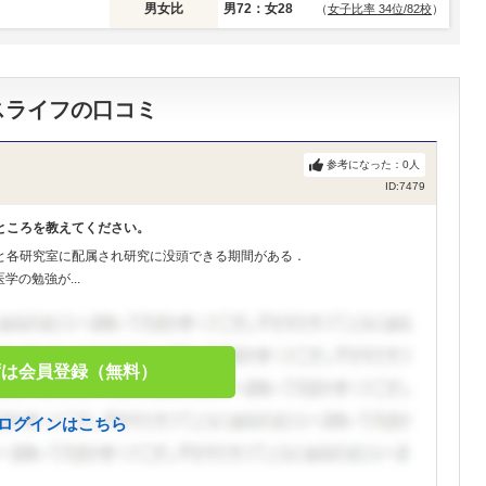
男女比
男72：女28
（
女子比率 34位/82校
）
スライフの口コミ
参考になった：
0
人
ID:7479
ところを教えてください。
と各研究室に配属され研究に没頭できる期間がある．
の勉強が...
ずは会員登録（無料）
ログインはこちら