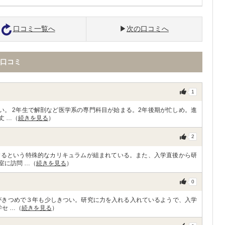
口コミ一覧へ
次の口コミへ
口コミ
1
い。 2年生で解剖など医学系の専門科目が始まる。2年後期が忙しめ。進
丈 …（
続きを見る
）
2
するという特殊的なカリキュラムが組まれている。また、入学直後から研
室に訪問 …（
続きを見る
）
0
がきつめで３年も少しきつい。研究に力を入れる入れているようで、入学
セ …（
続きを見る
）