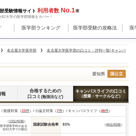
No.1
利用者数
部受験情報サイト
※
全82大学の医学部情報をカバー！
す
医学部ランキング
医学部受験の攻略法
医
名古屋大学医学部
名古屋大学医学部の口コミ・評判一覧(キャンパ
愛知県
国公立
合格するための
キャンパスライフの口コミ
情報
口コミ
（授業・サークルなど）
(勉強法など)
）/ 面接対策（
33
件
）/ 小論文対策（
7
件
）/ キャンパスライフ（
46
件
）
（
13位/82校
）
国家試験合格率
93%
（
46位/82校
）
※医学部医学科がある
全82大学での順位