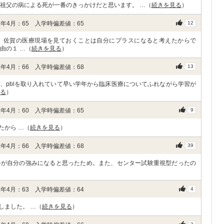
 祖父の病による死が一番のきっかけだと思います。 …（
続きを見る
）
年4月：65 入学時偏差値：65
12
、佐賀の医療現場を見ておくことは自分にプラスになると考えたからで
由の１ …（
続きを見る
）
年4月：66 入学時偏差値：68
13
、pblを取り入れていて早い学年から臨床医療についてふれながら学習が
る
）
年4月：60 入学時偏差値：65
9
たから …（
続きを見る
）
年4月：66 入学時偏差値：68
39
のが自分の強みになると思ったため。また、センター試験重視型だったの
年4月：63 入学時偏差値：64
4
しました。 …（
続きを見る
）