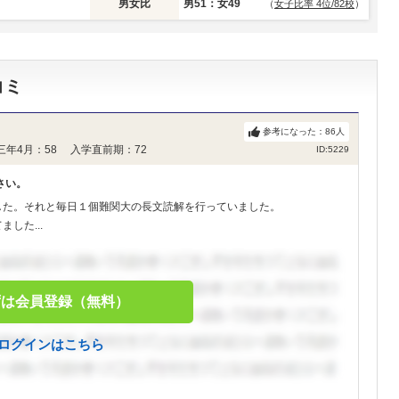
男女比
男51：女49
（
女子比率 4位/82校
）
コミ
参考になった：
86
人
三年4月：58 入学直前期：72
ID:5229
さい。
した。それと毎日１個難関大の長文読解を行っていました。
した...
ずは会員登録（無料）
ログインはこちら