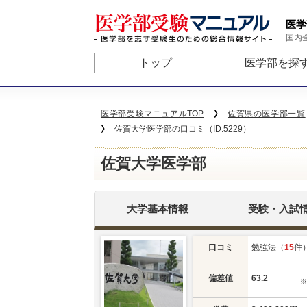
医学
国内
トップ
医学部を探
医学部受験マニュアルTOP
佐賀県の医学部一覧
佐賀大学医学部の口コミ（ID:5229）
佐賀大学医学部
大学基本情報
受験・入試
口コミ
勉強法（
15
件
偏差値
63.2