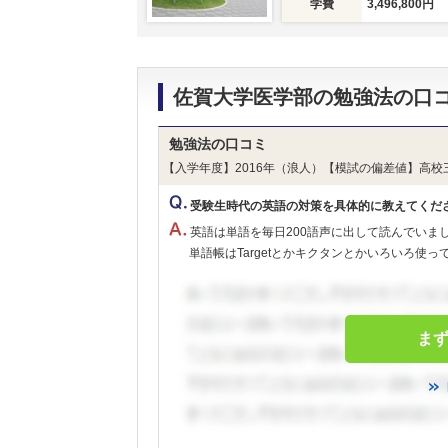
学費
3,496,800円
佐賀大学医学部の勉強法の口
勉強法の口コミ
【入学年度】2016年（浪人）【模試の偏差値】高校
受験生時代の英語の対策を具体的に教えてくだ
英語は単語を毎日200語声に出して読んでいま
単語帳はTargetとかキクタンとかいろいろ使ってま
ま