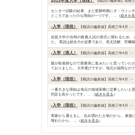
2013年度入学（現役）
【模試の偏差値】高校三
センター試験の結果、また受験時期にダ・ヴィン
ところであったのも理由の一つです。 …（
続きを見
-入学（現役）
【模試の偏差値】高校三年4月：-
佐賀大学の当時の推薦入試の形式に慣れるため、
た。 英語は総合力が必要であり、長文読解、空欄補
-入学（浪人）
【模試の偏差値】高校三年4月：-
親が助産師なので医療系に進みたいと思っていた
ておりました。 大学選びですが、地元が福岡なので
-入学（現役）
【模試の偏差値】高校三年4月：-
一番大きな理由は地元の地域医療に従事したいと
判定も良かったです。 …（
続きを見る
）
-入学（現役）
【模試の偏差値】高校三年4月：-
実家から通えるし、住み慣れた土地だから。 家族
憧れたから。 …（
続きを見る
）