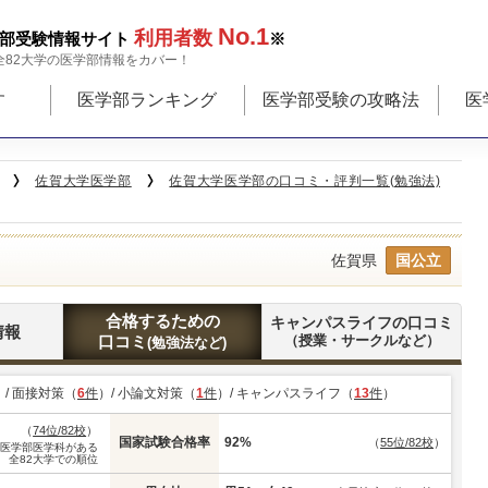
No.1
利用者数
部受験情報サイト
※
全82大学の医学部情報をカバー！
す
医学部ランキング
医学部受験の攻略法
医
佐賀大学医学部
佐賀大学医学部の口コミ・評判一覧(勉強法)
佐賀県
国公立
合格するための
キャンパスライフの口コミ
情報
口コミ
（授業・サークルなど）
(勉強法など)
）/ 面接対策（
6
件
）/ 小論文対策（
1
件
）/ キャンパスライフ（
13
件
）
（
74位/82校
）
国家試験合格率
92%
（
55位/82校
）
※医学部医学科がある
全82大学での順位