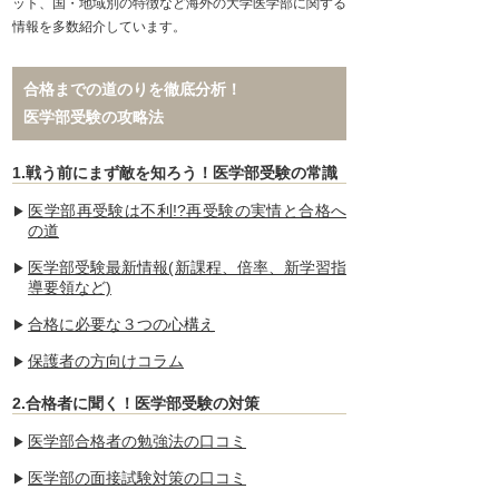
ット、国・地域別の特徴など海外の大学医学部に関する
情報を多数紹介しています。
合格までの道のりを徹底分析！
医学部受験の攻略法
1.戦う前にまず敵を知ろう！医学部受験の常識
医学部再受験は不利!?再受験の実情と合格へ
の道
医学部受験最新情報(新課程、倍率、新学習指
導要領など)
合格に必要な３つの心構え
保護者の方向けコラム
2.合格者に聞く！医学部受験の対策
医学部合格者の勉強法の口コミ
医学部の面接試験対策の口コミ