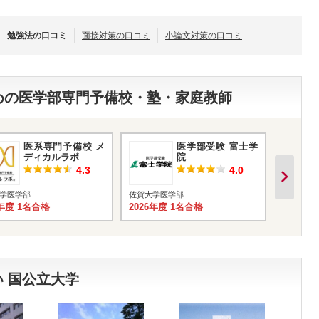
勉強法の口コミ
面接対策の口コミ
小論文対策の口コミ
すめの医学部専門予備校・塾・家庭教師
医系専門予備校 メ
医学部受験 富士学
ディカルラボ
院
4.3
4.0
学医学部
佐賀大学医学部
佐賀大学
6年度 1名合格
2026年度 1名合格
2026年
 国公立大学