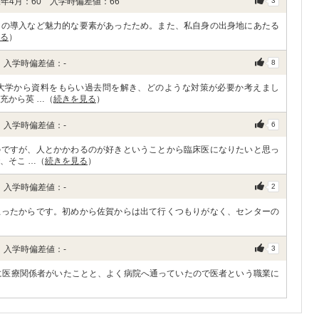
年4月：60 入学時偏差値：66
3
チの導入など魅力的な要素があったため。また、私自身の出身地にあたる
る
）
 入学時偏差値：-
8
大学から資料をもらい過去問を解き、どのような対策が必要か考えまし
充から英 …（
続きを見る
）
 入学時偏差値：-
6
のですが、人とかかわるのが好きということから臨床医になりたいと思っ
、そこ …（
続きを見る
）
 入学時偏差値：-
2
思ったからです。初めから佐賀からは出て行くつもりがなく、センターの
 入学時偏差値：-
3
に医療関係者がいたことと、よく病院へ通っていたので医者という職業に