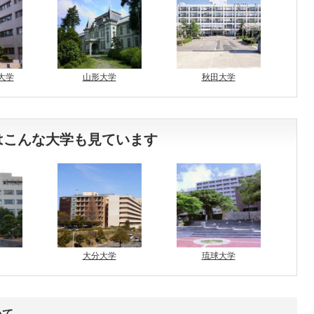
大学
山形大学
秋田大学
はこんな大学も見ています
大分大学
琉球大学
いて