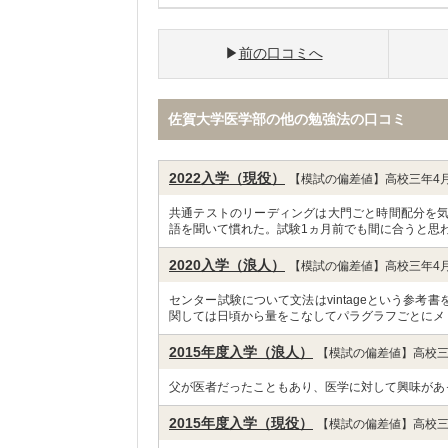
前の口コミへ
佐賀大学医学部の他の勉強法の口コミ
2022入学（現役）
【模試の偏差値】高校三年4月
共通テストのリーディングは大門ごと時間配分を
語を聞いて慣れた。試験1ヵ月前でも間に合うと思わ
2020入学（浪人）
【模試の偏差値】高校三年4月
センター試験について文法はvintageという参
関しては日頃から量をこなしてパラグラフごとにメ
2015年度入学（浪人）
【模試の偏差値】高校三
父が医者だったこともあり、医学に対して興味があ
2015年度入学（現役）
【模試の偏差値】高校三