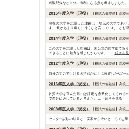
点数配分など自分に有利になる点も考慮しました。
2015年度入学（現役）
【模試の偏差値】高校三
現在の大学を志望した理由は、地元の大学であり
す。 親があまり遠くに行くなと言っていたことも理
2014年度入学（現役）
【模試の偏差値】高校三
この大学を志望した理由は、国公立の医学部であり
できることに魅力を感じたからです。 …（
続きを見
2012年度入学（現役）
【模試の偏差値】高校三
自分の学力で行ける医学部が近くに佐賀しかなかっ
2016年度入学（現役）
【模試の偏差値】高校三
佐賀大学を選んだ理由は評定を点数化してくれる
で自分に適していると考えた。 …（
続きを見る
）
2008年度入学（現役）
【模試の偏差値】高校三
センター試験の結果と、実家から近いところで志望