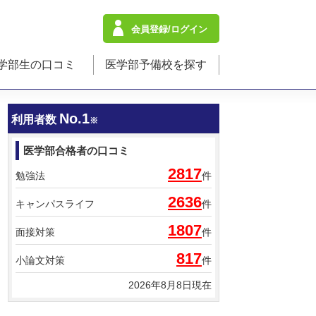
会員登録/ログイン
学部生の口コミ
医学部予備校を探す
No.1
利用者数
※
医学部合格者の口コミ
2817
勉強法
件
2636
キャンパスライフ
件
1807
面接対策
件
817
小論文対策
件
2026年8月8日現在