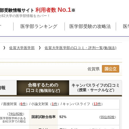
No.1
利用者数
部受験情報サイト
※
全82大学の医学部情報をカバー！
す
医学部ランキング
医学部受験の攻略法
医
佐賀大学医学部
佐賀大学医学部の口コミ・評判一覧(勉強法)
佐賀県
国公立
合格するための
キャンパスライフの口コミ
情報
口コミ
（授業・サークルなど）
(勉強法など)
）/ 面接対策（
6
件
）/ 小論文対策（
1
件
）/ キャンパスライフ（
13
件
）
（
74位/82校
）
国家試験合格率
92%
（
55位/82校
）
※医学部医学科がある
全82大学での順位