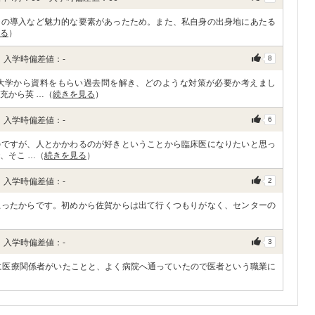
チの導入など魅力的な要素があったため。また、私自身の出身地にあたる
る
）
 入学時偏差値：-
8
大学から資料をもらい過去問を解き、どのような対策が必要か考えまし
充から英 …（
続きを見る
）
 入学時偏差値：-
6
のですが、人とかかわるのが好きということから臨床医になりたいと思っ
、そこ …（
続きを見る
）
 入学時偏差値：-
2
思ったからです。初めから佐賀からは出て行くつもりがなく、センターの
 入学時偏差値：-
3
に医療関係者がいたことと、よく病院へ通っていたので医者という職業に