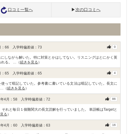
口コミ一覧へ
次の口コミへ
：66 入学時偏差値：73
0
気にしながら解いた。特に対策とかはしてない。リスニングはとにかく英
れる。 …（
続きを見る
）
：65 入学時偏差値：65
4
考書を使って暗記していた。参考書に書いている文法は暗記していた。長文に
 …（
続きを見る
）
年4月：58 入学時偏差値：72
86
それと毎日１個難関大の長文読解を行っていました。 単語帳はTargetと
見る
）
年4月：60 入学時偏差値：63
16