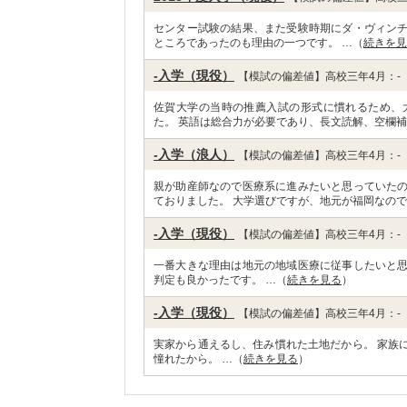
センター試験の結果、また受験時期にダ・ヴィン
ところであったのも理由の一つです。 …（
続きを見
-入学（現役）
【模試の偏差値】高校三年4月：-
佐賀大学の当時の推薦入試の形式に慣れるため、
た。 英語は総合力が必要であり、長文読解、空欄補
-入学（浪人）
【模試の偏差値】高校三年4月：-
親が助産師なので医療系に進みたいと思っていた
ておりました。 大学選びですが、地元が福岡なので
-入学（現役）
【模試の偏差値】高校三年4月：-
一番大きな理由は地元の地域医療に従事したいと
判定も良かったです。 …（
続きを見る
）
-入学（現役）
【模試の偏差値】高校三年4月：-
実家から通えるし、住み慣れた土地だから。 家族
憧れたから。 …（
続きを見る
）