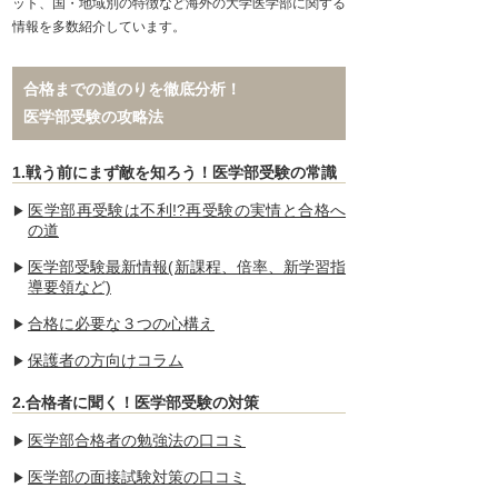
ット、国・地域別の特徴など海外の大学医学部に関する
情報を多数紹介しています。
合格までの道のりを徹底分析！
医学部受験の攻略法
1.戦う前にまず敵を知ろう！医学部受験の常識
医学部再受験は不利!?再受験の実情と合格へ
の道
医学部受験最新情報(新課程、倍率、新学習指
導要領など)
合格に必要な３つの心構え
保護者の方向けコラム
2.合格者に聞く！医学部受験の対策
医学部合格者の勉強法の口コミ
医学部の面接試験対策の口コミ