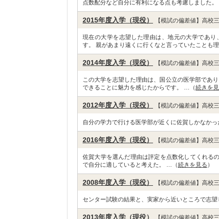
点数配分など自分に有利になる点も考慮しました。
2015年度入学（現役）
【模試の偏差値】高校三
現在の大学を志望した理由は、地元の大学であり
す。 親があまり遠くに行くなと言っていたことも理
2014年度入学（現役）
【模試の偏差値】高校三
この大学を志望した理由は、国公立の医学部であり
できることに魅力を感じたからです。 …（
続きを見
2012年度入学（現役）
【模試の偏差値】高校三
自分の学力で行ける医学部が近くに佐賀しかなかっ
2016年度入学（現役）
【模試の偏差値】高校三
佐賀大学を選んだ理由は評定を点数化してくれる
で自分に適していると考えた。 …（
続きを見る
）
2008年度入学（現役）
【模試の偏差値】高校三
センター試験の結果と、実家から近いところで志望
2013年度入学（現役）
【模試の偏差値】高校三