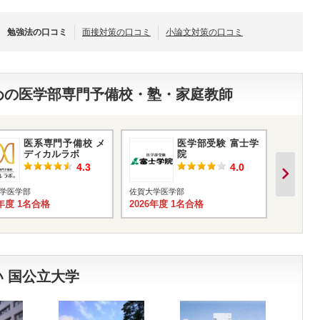
勉強法の口コミ
面接対策の口コミ
小論文対策の口コミ
すめの医学部専門予備校・塾・家庭教師
医系専門予備校 メ
医学部受験 富士学
ディカルラボ
院
4.3
4.0
学医学部
佐賀大学医学部
佐賀大学
6年度 1名合格
2026年度 1名合格
2026年
 国公立大学