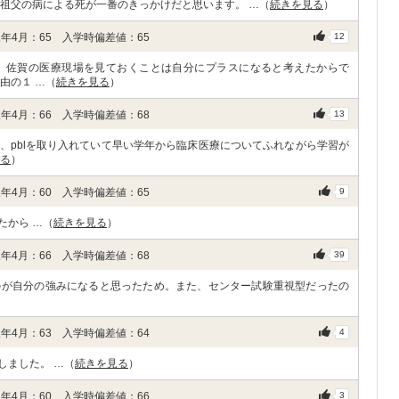
 祖父の病による死が一番のきっかけだと思います。 …（
続きを見る
）
年4月：65 入学時偏差値：65
12
、佐賀の医療現場を見ておくことは自分にプラスになると考えたからで
由の１ …（
続きを見る
）
年4月：66 入学時偏差値：68
13
、pblを取り入れていて早い学年から臨床医療についてふれながら学習が
る
）
年4月：60 入学時偏差値：65
9
たから …（
続きを見る
）
年4月：66 入学時偏差値：68
39
のが自分の強みになると思ったため。また、センター試験重視型だったの
年4月：63 入学時偏差値：64
4
しました。 …（
続きを見る
）
年4月：60 入学時偏差値：66
3