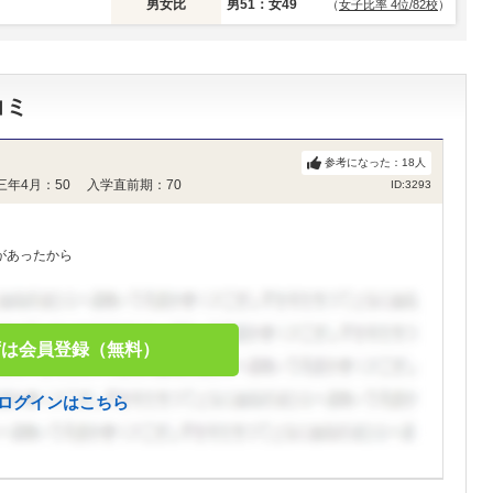
男女比
男51：女49
（
女子比率 4位/82校
）
コミ
参考になった：
18
人
三年4月：50 入学直前期：70
ID:3293
があったから
ずは会員登録（無料）
ログインはこちら