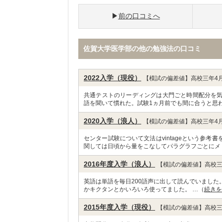
前の口コミへ
佐賀大学医学部の他の勉強法の口コミ
2022入学（現役）
【模試の偏差値】高校三年4月
共通テストのリーディングは大門ごと時間配分を
語を聞いて慣れた。試験1ヵ月前でも間に合うと思わ
2020入学（浪人）
【模試の偏差値】高校三年4月
センター試験について文法はvintageという参
関しては日頃から量をこなしてパラグラフごとにメ
2016年度入学（浪人）
【模試の偏差値】高校三
英語は単語を毎日200語声に出して読んでいました。
かキクタンとかいろいろ使ってました。 …（
続きを
2015年度入学（現役）
【模試の偏差値】高校三