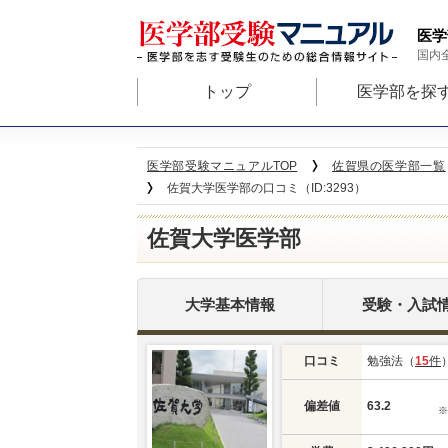
医学
国内
トップ
医学部を探
医学部受験マニュアルTOP
佐賀県の医学部一覧
佐賀大学医学部の口コミ（ID:3293）
佐賀大学医学部
大学基本情報
受験・入試
口コミ
勉強法（
15
件
偏差値
63.2