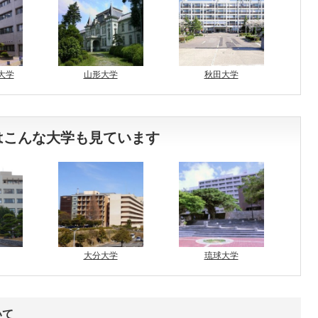
大学
山形大学
秋田大学
はこんな大学も見ています
大分大学
琉球大学
いて