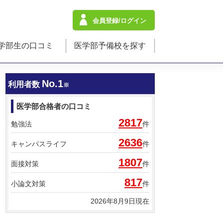
会員登録/ログイン
学部生の口コミ
医学部予備校を探す
No.1
利用者数
※
医学部合格者の口コミ
2817
勉強法
件
2636
キャンパスライフ
件
1807
面接対策
件
817
小論文対策
件
2026年8月9日現在