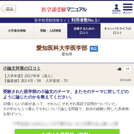
戻る
利用者数No.1
医学部受験情報サイト
※
合格するための
キャンパスライフの
大学基本情報
受験・入試情報
口コミ
口コミ
愛知医科大学医学部
私立
愛知県
小論文対策の口コミ
14
【入学年度】2017年年（浪人）
ID:5109
【偏差値】高3 4月：58 入学直前：70
受験された医学部の小論文のテーマ、またそのテーマに対してどの
ように論じたのかを教えてください。
10個くらいの絵があって、それらに それぞれ英語で説明がついていた。
その中から１つ選んでそれについて論じる問題で、自分の経験に即した具体例
を挙げつつ...