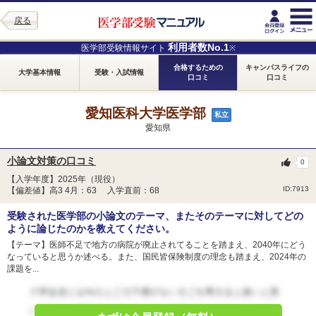
戻る
利用者数No.1
医学部受験情報サイト
※
合格するための
キャンパスライフの
大学基本情報
受験・入試情報
口コミ
口コミ
愛知医科大学医学部
私立
愛知県
小論文対策の口コミ
0
【入学年度】2025年（現役）
ID:7913
【偏差値】高3 4月：63 入学直前：68
受験された医学部の小論文のテーマ、またそのテーマに対してどの
ように論じたのかを教えてください。
【テーマ】医師不足で地方の病院が廃止されてることを踏まえ、2040年にどう
なっていると思うか述べる。また、国民皆保険制度の理念も踏まえ、2024年の
課題を...