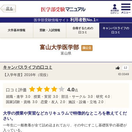
戻る
利用者数No.1
医学部受験情報サイト
※
合格するための
キャンパスライフの
大学基本情報
受験・入試情報
口コミ
口コミ
富山大学医学部
国公立
富山県
キャンパスライフの口コミ
12
ID:3349
【入学年度】2016年（現役）
4.0
口コミ評価
点
就職・進学
3.0
授業・実習
3.0
部活・サークル
3.0
研究
4.0
国家試験・資格
3.0
恋愛・友人
2.0
施設・設備・立地
2.0
大学の授業や実習などカリキュラムで特徴的なところを教えてくだ
さい。
一年生に一般教養が全て詰め込まれており、その中にすこし基礎医学の基礎が
入っている。