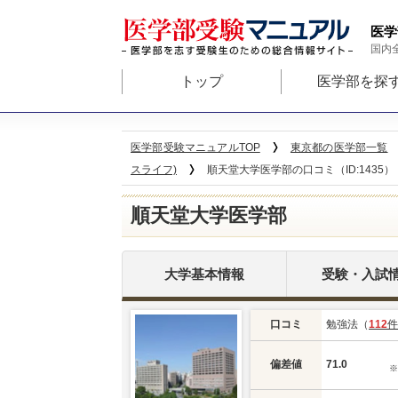
医学
国内
トップ
医学部を探
医学部受験マニュアルTOP
東京都の医学部一覧
スライフ)
順天堂大学医学部の口コミ（ID:1435）
順天堂大学医学部
大学基本情報
受験・入試
口コミ
勉強法（
112
件
偏差値
71.0