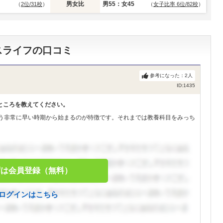
男女比
男55：女45
（
2位/31校
）
（
女子比率 6位/82校
）
スライフの口コミ
参考になった：
2
人
ID:1435
ところを教えてください。
いう非常に早い時期から始まるのが特徴です。それまでは教養科目をみっち
ずは会員登録（無料）
ログインはこちら