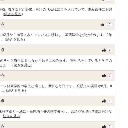
物、数学などが必修。英語のTOEFLに力を入れていて、進級条件にも関
…（
続きを見る
）
0
点
15
年の2月から御茶ノ水キャンパスに移動し、基礎医学を学び始めます。2年
…（
続きを見る
）
0
点
7
の学生と寮生活をしながら勉学に励みます。 寮生活をしていると学年の
るよ …（
続きを見る
）
0
点
6
ーツ健康学部の学生と過ごし、新鮮な毎日です。 病院での実習が6月、8
 …（
続きを見る
）
0
点
5
健康科学部と一緒に千葉県酒々井の寮で暮らし、言語や物理化学統計英語な
（
続きを見る
）
0
点
5