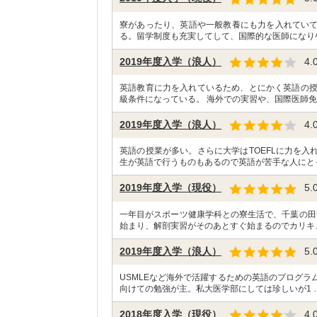
寮があったり、英語や一般教養にも力を入れてい
る。留学制度も充実してして、国際的な医師になり
2019年度入学（浪人）
4.
英語教育に力を入れているため、とにかく英語の授
級条件になっている。 海外での実習や、国際医師免
2019年度入学（浪人）
4.
英語の授業が多い。さらに大学はTOEFLに力を
生が英語で行うものもあるので英語が苦手な人にと
2019年度入学（現役）
5.
一年目がスポーツ健康学科との寮生活で、千葉の田
始まり、解剖実習がそのあとすぐ始まるのでカリキ
2019年度入学（浪人）
5.
USMLEなど海外で活躍するための英語のプログラ
向けての勉強が主。私大医学部にしては珍しいが1 
2018年度入学（現役）
4.