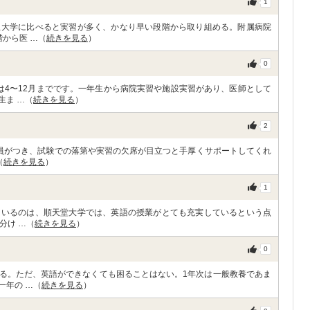
1
立大学に比べると実習が多く、かなり早い段階から取り組める。附属病院
から医 …（
続きを見る
）
0
は4〜12月までです。一年生から病院実習や施設実習があり、医師として
生ま …（
続きを見る
）
2
教員がつき、試験での落第や実習の欠席が目立つと手厚くサポートしてくれ
（
続きを見る
）
1
ているのは、順天堂大学では、英語の授業がとても充実しているという点
分け …（
続きを見る
）
0
る。ただ、英語ができなくても困ることはない。1年次は一般教養であま
一年の …（
続きを見る
）