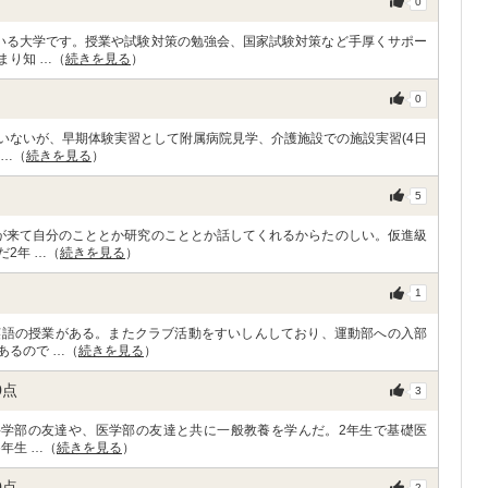
0
いる大学です。授業や試験対策の勉強会、国家試験対策など手厚くサポー
まり知 …（
続きを見る
）
0
いないが、早期体験実習として附属病院見学、介護施設での施設実習(4日
 …（
続きを見る
）
5
が来て自分のこととか研究のこととか話してくれるからたのしい。仮進級
2年 …（
続きを見る
）
1
英語の授業がある。またクラブ活動をすいしんしており、運動部への入部
あるので …（
続きを見る
）
0
点
3
科学部の友達や、医学部の友達と共に一般教養を学んだ。2年生で基礎医
年生 …（
続きを見る
）
0
点
2