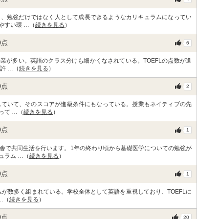
て、勉強だけではなく人として成長できるようなカリキュラムになってい
やすい環 …（
続きを見る
）
0
点
6
業が多い。英語のクラス分けも細かくなされている。TOEFLの点数が進
許 …（
続きを見る
）
0
点
2
入れていて、そのスコアが進級条件にもなっている。授業もネイティブの先
って …（
続きを見る
）
0
点
1
舎で共同生活を行います。1年の終わり頃から基礎医学についての勉強が
ュラム …（
続きを見る
）
0
点
1
ムが数多く組まれている。学校全体として英語を重視しており、TOEFLに
…（
続きを見る
）
0
点
20