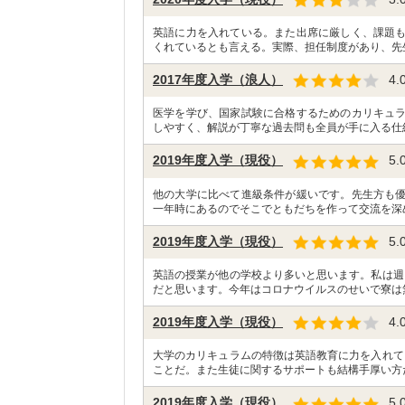
英語に力を入れている。また出席に厳しく、課題
くれているとも言える。実際、担任制度があり、先
2017年度入学（浪人）
4.
医学を学び、国家試験に合格するためのカリキュ
しやすく、解説が丁寧な過去問も全員が手に入る仕
2019年度入学（現役）
5.
他の大学に比べて進級条件が緩いです。先生方も
一年時にあるのでそこでともだちを作って交流を深
2019年度入学（現役）
5.
英語の授業が他の学校より多いと思います。私は週
だと思います。今年はコロナウイルスのせいで寮は
2019年度入学（現役）
4.
大学のカリキュラムの特徴は英語教育に力を入れて
ことだ。また生徒に関するサポートも結構手厚い方
2019年度入学（現役）
5.