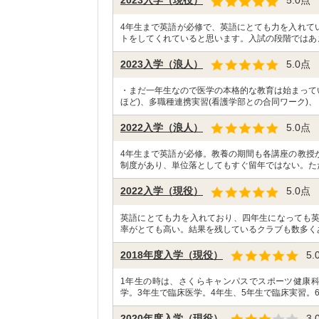
2023入学（現役）
5.0
点
4年生まで英語が必修で、英語にとても力を入れて
トをしてくれていると思います。入試の段階ではあ
2023入学（浪人）
5.0
点
・まだ一年生なので医学の本格的な教育は始まって
ほど)、多職種連携実習(看護学部との合同ワーク)、
2022入学（浪人）
5.0
点
4年生まで英語が必修。教養の期間も各講座の教授
制度があり、単位落としてもすぐ留年ではない。ただ
2022入学（現役）
5.0
点
英語にとても力を入れており、四年生になっても
率がとても高い。結果を残しているクラブも数多く
2018年度入学（現役）
5.
1年生の時は、さくらキャンパスでスポーツ健康
学。3年生で臨床医学。4年生、5年生で臨床実習。6
2020年度入学（現役）
3.