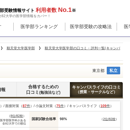
No.1
利用者数
部受験情報サイト
※
全82大学の医学部情報をカバー！
す
医学部ランキング
医学部受験の攻略法
医
順天堂大学医学部
順天堂大学医学部の口コミ・評判一覧(キャンパ
東京都
私立
合格するための
キャンパスライフの口コミ
情報
口コミ
（授業・サークルなど）
(勉強法など)
）/ 面接対策（
87
件
）/ 小論文対策（
75
件
）/ キャンパスライフ（
109
件
）
（
8位/82校
）
国家試験合格率
98%
（
2位/82校
）
※医学部医学科がある
全82大学での順位