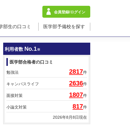
会員登録/ログイン
学部生の口コミ
医学部予備校を探す
No.1
利用者数
※
医学部合格者の口コミ
2817
勉強法
件
2636
キャンパスライフ
件
1807
面接対策
件
817
小論文対策
件
2026年8月8日現在