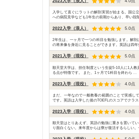
2023入学（浪人）
4.0
点
入学して直ぐにラットの解剖実習が始まる。国公
への病院見学なども1年生の前期からあり、早い段階
2022入学（浪人）
5.0
点
2年生は、一ヶ月で一つの科目を勉強します。解剖
の将来像を身近に見ることができます。英語は四年
2021入学（現役）
5.0
点
順天堂大学は、担任制度という生徒5-10人に1人
る点が特徴です。 また、1ヶ月で1科目を終わら …
2023入学（現役）
4.0
点
まだ、一年なので一般教養の範囲のことで実感し
です。英語は入学した後のTOEFLのスコアでクラス
2023入学（現役）
4.0
点
順天堂はとりあえず、英語の勉強に重きを置いてい
り面白くない。来年度からは寮が復活するらしい。