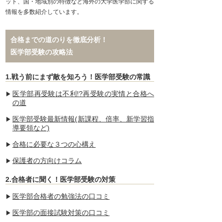
ット、国・地域別の特徴など海外の大学医学部に関する
情報を多数紹介しています。
合格までの道のりを徹底分析！
医学部受験の攻略法
1.戦う前にまず敵を知ろう！医学部受験の常識
医学部再受験は不利!?再受験の実情と合格へ
の道
医学部受験最新情報(新課程、倍率、新学習指
導要領など)
合格に必要な３つの心構え
保護者の方向けコラム
2.合格者に聞く！医学部受験の対策
医学部合格者の勉強法の口コミ
医学部の面接試験対策の口コミ