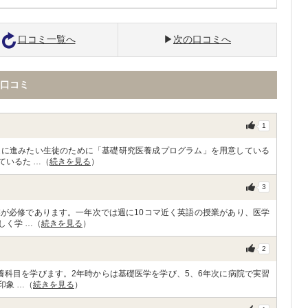
口コミ一覧へ
次の口コミへ
口コミ
1
道に進みたい生徒のために「基礎研究医養成プログラム」を用意している
ているた …（
続きを見る
）
3
が必修であります。一年次では週に10コマ近く英語の授業があり、医学
しく学 …（
続きを見る
）
2
養科目を学びます。2年時からは基礎医学を学び、5、6年次に病院で実習
印象 …（
続きを見る
）