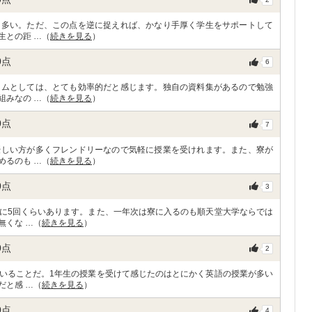
も多い。ただ、この点を逆に捉えれば、かなり手厚く学生をサポートして
生との距 …（
続きを見る
）
0
点
6
ラムとしては、とても効率的だと感じます。独自の資料集があるので勉強
組みなの …（
続きを見る
）
0
点
7
優しい方が多くフレンドリーなので気軽に授業を受けれます。また、寮が
めるのも …（
続きを見る
）
0
点
3
に5回くらいあります。また、一年次は寮に入るのも順天堂大学ならでは
無くな …（
続きを見る
）
0
点
2
いることだ。1年生の授業を受けて感じたのはとにかく英語の授業が多い
だと感 …（
続きを見る
）
0
点
4