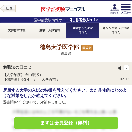
戻る
利用者数No.1
医学部受験情報サイト
※
合格するための
キャンパスライフの
大学基本情報
受験・入試情報
口コミ
口コミ
徳島大学医学部
国公立
徳島県
勉強法の口コミ
0
【入学年度】-年（現役）
ID:117
【偏差値】高3 4月：- 入学直前：-
所属する大学の入試の特徴を教えてください。また具体的にどのよ
うな対策をしたか教えてください。
過去問を5年分解いて、対策をしました。
まずは会員登録（無料）