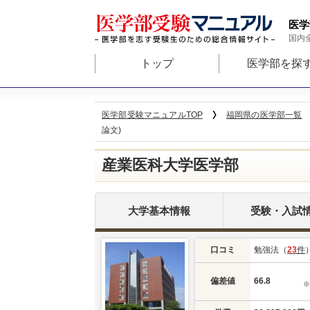
医学
国内
トップ
医学部を探
医学部受験マニュアルTOP
福岡県の医学部一覧
論文)
産業医科大学医学部
大学基本情報
受験・入試
口コミ
勉強法（
23
件
偏差値
66.8