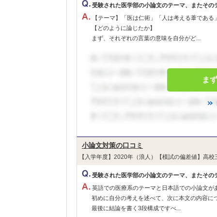
受験された医学部の小論文のテーマ、またその
【テーマ】「医は仁術」「人は考える葦である
【どのように論じたか】
まず、それぞれの言葉の意味を自分がど...
ま
小論文対策の口コミ
【入学年度】2020年（浪人）【模試の偏差値】高校
受験された医学部の小論文のテーマ、またその
英語での医療系のテーマと日本語での小論文が
初めに自分の考えを述べて、次に本文の内容に
最後に結論を書く3段構成ですべ...