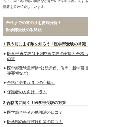
ット、国・地域別の特徴など海外の大学医学部に関する
情報を多数紹介しています。
合格までの道のりを徹底分析！
医学部受験の攻略法
1.戦う前にまず敵を知ろう！医学部受験の常識
医学部再受験は不利!?再受験の実情と合格へ
の道
医学部受験最新情報(新課程、倍率、新学習指
導要領など)
合格に必要な３つの心構え
保護者の方向けコラム
2.合格者に聞く！医学部受験の対策
医学部合格者の勉強法の口コミ
医学部の面接試験対策の口コミ