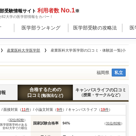
No.1
利用者数
部受験情報サイト
※
全82大学の医学部情報をカバー！
す
医学部ランキング
医学部受験の攻略法
医
産業医科大学医学部
産業医科大学医学部の口コミ・体験談一覧(小
福岡県
私立
合格するための
キャンパスライフの口コミ
情報
口コミ
（授業・サークルなど）
(勉強法など)
）/ 面接対策（
11
件
）/ 小論文対策（
9
件
）/ キャンパスライフ（
19
件
）
（
32位/82校
）
国家試験合格率
94%
（
31位/82校
）
※医学部医学科がある
全82大学での順位