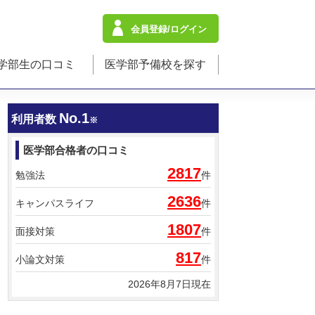
会員登録/ログイン
学部生の口コミ
医学部予備校を探す
No.1
利用者数
※
医学部合格者の口コミ
2817
勉強法
件
2636
キャンパスライフ
件
1807
面接対策
件
817
小論文対策
件
2026年8月7日現在