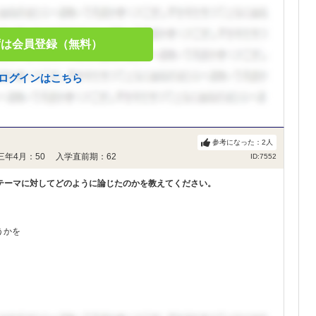
ずは会員登録（無料）
ログインはこちら
参考になった：
2
人
三年4月：50 入学直前期：62
ID:7552
テーマに対してどのように論じたのかを教えてください。
うかを