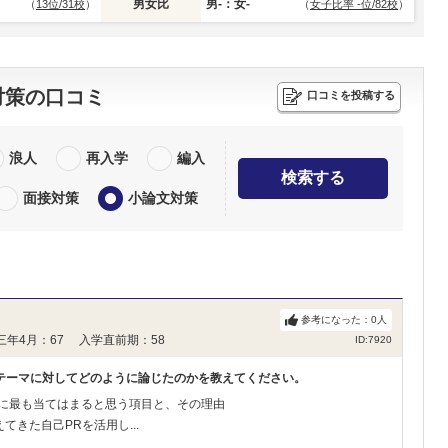
男女比
男-：女-
（
13位/31校
）
（
女子比率 -位/82校
）
対策の口コミ
口コミを投稿する
浪人
再入学
編入
検索する
面接対策
小論文対策
参考になった：
0
人
三年4月：67 入学直前期：58
ID:7920
テーマに対してどのように論じたのかを教えてください。
自分に最も当てはまると思う項目と、その理由
きた自己PRを活用し...