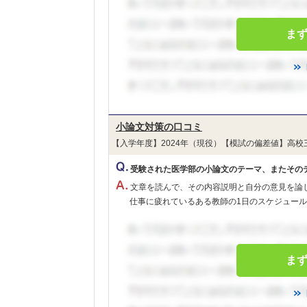
ま
小論文対策の口コミ
【入学年度】2024年（現役）【模試の偏差値】高校
受験された医学部の小論文のテーマ、またその
文章を読んで、その内容説明と自分の意見を論
仕事に疲れているある教師の1日のスケジュール
ま