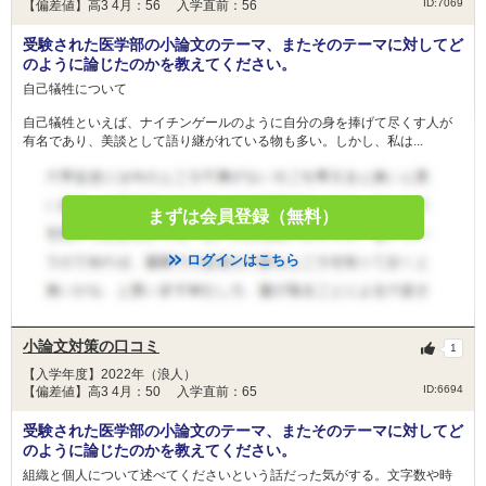
ID:7069
【偏差値】高3 4月：56 入学直前：56
受験された医学部の小論文のテーマ、またそのテーマに対してど
のように論じたのかを教えてください。
自己犠牲について
自己犠牲といえば、ナイチンゲールのように自分の身を捧げて尽くす人が
有名であり、美談として語り継がれている物も多い。しかし、私は...
まずは会員登録（無料）
ログインはこちら
小論文対策の口コミ
1
【入学年度】2022年（浪人）
ID:6694
【偏差値】高3 4月：50 入学直前：65
受験された医学部の小論文のテーマ、またそのテーマに対してど
のように論じたのかを教えてください。
組織と個人について述べてくださいという話だった気がする。文字数や時