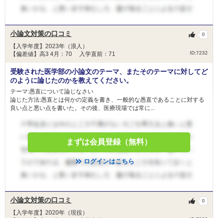
小論文対策の口コミ
0
【入学年度】2023年（浪人）
ID:7232
【偏差値】高3 4月：70 入学直前：71
受験された医学部の小論文のテーマ、またそのテーマに対してど
のように論じたのかを教えてください。
テーマ:愚直について論じなさい
論じた方法:愚直とは何かの定義を書き、一般的な愚直であることに対する
良い点と悪い点を書いた。その後、医療現場では常に...
まずは会員登録（無料）
ログインはこちら
小論文対策の口コミ
0
【入学年度】2020年（現役）