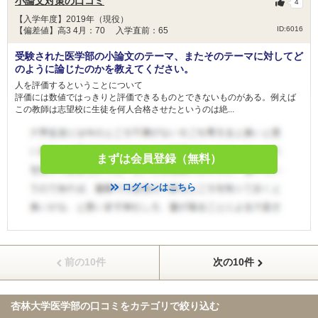
小論文対策の口コミ
4
【入学年度】2019年（現役）
ID:6016
【偏差値】高3 4月：70 入学直前：65
受験された医学部の小論文のテーマ、またそのテーマに対してど
のように論じたのかを教えてください。
人を評価するということについて
評価には数値ではっきりと評価できるものとできないものがある。例えば
この教師は志望校に生徒を何人合格させたというのは絶...
まずは会員登録（無料）
ログインはこちら
前の10件
次の10件
杏林大学医学部の口コミを
カテゴリで絞り込む