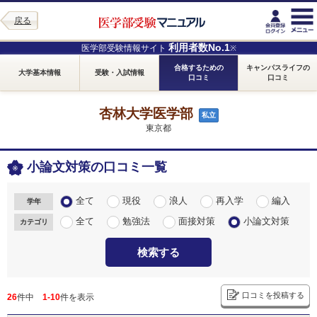
戻る
利用者数No.1
医学部受験情報サイト
※
合格するための
キャンパスライフの
大学基本情報
受験・入試情報
口コミ
口コミ
杏林大学医学部
私立
東京都
小論文対策の口コミ一覧
全て
現役
浪人
再入学
編入
学年
全て
勉強法
面接対策
小論文対策
カテゴリ
検索する
口コミを投稿する
26
件中
1-10
件を表示