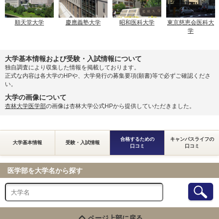
順天堂大学
慶應義塾大学
昭和医科大学
東京慈恵会医科大
学
大学基本情報および受験・入試情報について
独自調査により収集した情報を掲載しております。
正式な内容は各大学のHPや、大学発行の募集要項(願書)等で必ずご確認くださ
い。
大学の画像について
杏林大学医学部
の画像は杏林大学公式HPから提供していただきました。
合格するための
キャンパスライフの
大学基本情報
受験・入試情報
口コミ
口コミ
医学部を大学名から探す
ページ上部に戻る