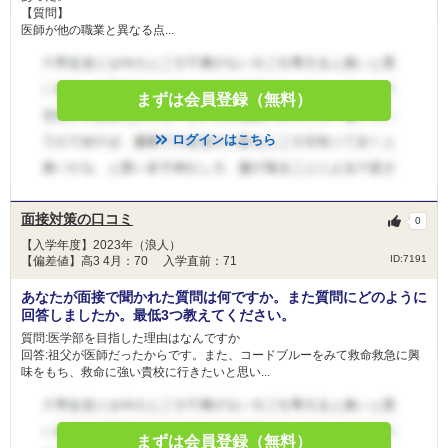
【質問】
医師が他の職業と異なる点...
まずは会員登録（無料）
ログインはこちら
面接対策の口コミ
0
【入学年度】2023年（浪人）
ID:7191
【偏差値】高3 4月：70 入学直前：71
あなたが面接で聞かれた質問は何ですか。また質問にどのように
回答しましたか。最低3つ教えてください。
質問:医学部を目指した理由はなんですか
回答:祖父が医師だったからです。また、コードブルーをみて救命救急に興
味をもち、救命に強い貴校に行きたいと思い...
まずは会員登録（無料）