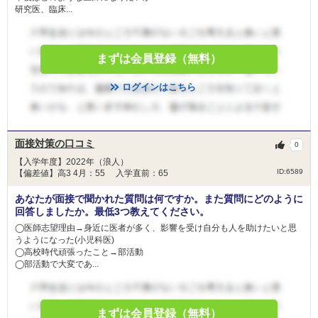
研究医、臨床...
まずは会員登録（無料）
ログインはこちら
面接対策の口コミ
0
【入学年度】2022年（浪人）
ID:6589
【偏差値】高3 4月：55 入学直前：65
あなたが面接で聞かれた質問は何ですか。また質問にどのように
回答しましたか。最低3つ教えてください。
◯医師志望理由→身近に医者が多く、影響を受け自分も人を助けたいと思
うようになった(小児科医)
◯高校時代頑張ったこと→部活動
◯部活動で大変であ...
まずは会員登録（無料）