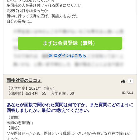
どのような医者になりたいか
多国籍の人を受け付けられる医者になりたい
高校時代何を頑張ったか
留学に行って視野を広げ、英語力もあげた
自分の長所は...
まずは会員登録（無料）
ログインはこちら
面接対策の口コミ
1
【入学年度】2021年（浪人）
ID:7211
【偏差値】高3 4月：55 入学直前：60
あなたが面接で聞かれた質問は何ですか。また質問にどのように
回答しましたか。最低3つ教えてください。
【質問】
医師の志望理由
【回答】
父が医師だったため、医師という職業は小さい頃から身近な存在で憧れが
あった。