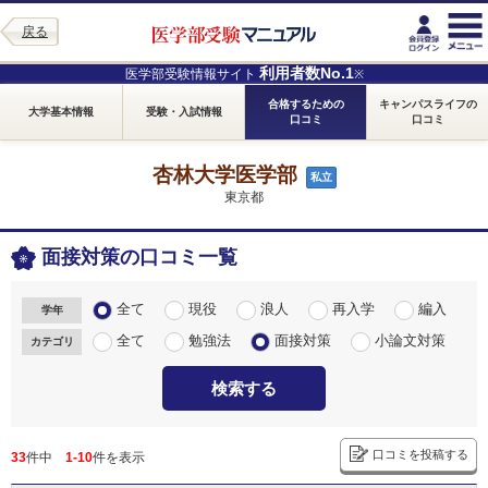
戻る
利用者数No.1
医学部受験情報サイト
※
合格するための
キャンパスライフの
大学基本情報
受験・入試情報
口コミ
口コミ
杏林大学医学部
私立
東京都
面接対策の口コミ一覧
全て
現役
浪人
再入学
編入
学年
全て
勉強法
面接対策
小論文対策
カテゴリ
検索する
口コミを投稿する
33
件中
1-10
件を表示