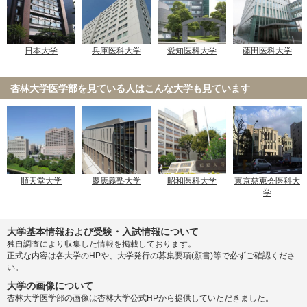
日本大学
兵庫医科大学
愛知医科大学
藤田医科大学
杏林大学医学部を見ている人は
こんな大学も見ています
順天堂大学
慶應義塾大学
昭和医科大学
東京慈恵会医科大
学
大学基本情報および受験・入試情報について
独自調査により収集した情報を掲載しております。
正式な内容は各大学のHPや、大学発行の募集要項(願書)等で必ずご確認くださ
い。
大学の画像について
杏林大学医学部
の画像は杏林大学公式HPから提供していただきました。