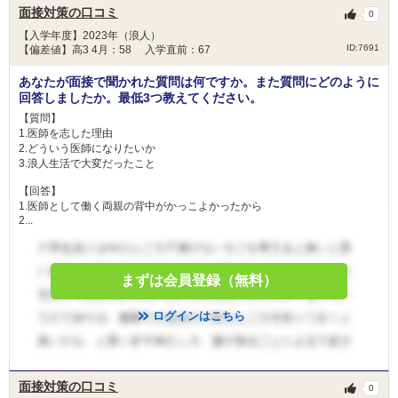
面接対策の口コミ
0
【入学年度】2023年（浪人）
ID:7691
【偏差値】高3 4月：58 入学直前：67
あなたが面接で聞かれた質問は何ですか。また質問にどのように
回答しましたか。最低3つ教えてください。
【質問】
1.医師を志した理由
2.どういう医師になりたいか
3.浪人生活で大変だったこと
【回答】
1.医師として働く両親の背中がかっこよかったから
2...
まずは会員登録（無料）
ログインはこちら
面接対策の口コミ
0