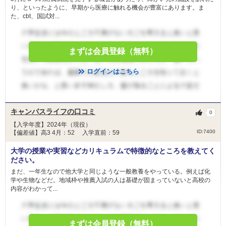
り、といったように、早期から医療に触れる機会が豊富にあります。ま
た、cbt、国試対...
まずは会員登録（無料）
ログインはこちら
キャンパスライフの口コミ
0
【入学年度】2024年（現役）
ID:7400
【偏差値】高3 4月：52 入学直前：59
大学の授業や実習などカリキュラムで特徴的なところを教えてく
ださい。
まだ、一年生なので他大学と同じような一般教養をやっている。例えば化
学や生物などだ。地域枠や推薦入試の人は基礎が固まっていないと高校の
内容がわかって...
まずは会員登録（無料）