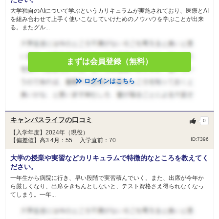
大学独自のAIについて学ぶというカリキュラムが実施されており、医療とAI
を組み合わせて上手く使いこなしていけためのノウハウを学ぶことが出来
る。またグル...
まずは会員登録（無料）
ログインはこちら
キャンパスライフの口コミ
0
【入学年度】2024年（現役）
ID:7396
【偏差値】高3 4月：55 入学直前：70
大学の授業や実習などカリキュラムで特徴的なところを教えてく
ださい。
一年生から病院に行き、早い段階で実習積んでいく。また、出席が今年か
ら厳しくなり、出席をきちんとしないと、テスト資格さえ得られなくなっ
てしまう。一年...