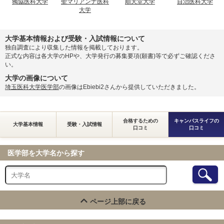
獨協医科大学
聖マリアンナ医科
順天堂大学
自治医科大学
大学
大学基本情報および受験・入試情報について
独自調査により収集した情報を掲載しております。
正式な内容は各大学のHPや、大学発行の募集要項(願書)等で必ずご確認くださ
い。
大学の画像について
埼玉医科大学医学部
の画像はEbiebi2さんから提供していただきました。
合格するための
キャンパスライフの
大学基本情報
受験・入試情報
口コミ
口コミ
医学部を大学名から探す
ページ上部に戻る