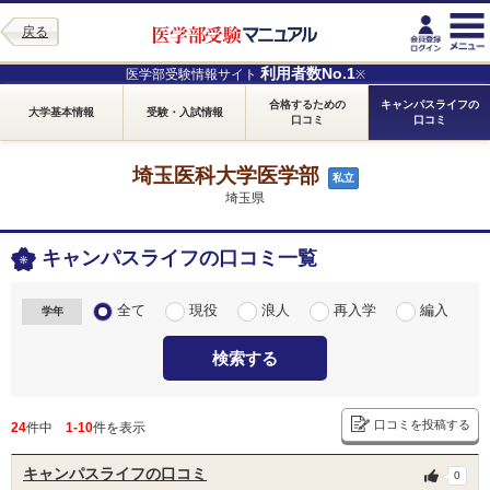
戻る
利用者数No.1
医学部受験情報サイト
※
合格するための
キャンパスライフの
大学基本情報
受験・入試情報
口コミ
口コミ
埼玉医科大学医学部
私立
埼玉県
キャンパスライフの口コミ一覧
全て
現役
浪人
再入学
編入
学年
検索する
口コミを投稿する
24
件中
1-10
件を表示
キャンパスライフの口コミ
0