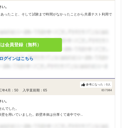
さい。
であったこと、そして試験まで時間がなかったことから共通テスト利用で
ずは会員登録（無料）
ログインはこちら
参考になった：
0
人
三年4月：50 入学直前期：65
ID:7384
さい。
せんでした。
壁を用いていました。鉄壁本体は分厚くて途中でや...