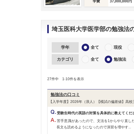
学費
37,000,000円
埼玉医科大学医学部の勉強法
学年
全て
現役
カテゴリ
全て
勉強法
27件中 1-10件を表示
勉強法の口コミ
【入学年度】2026年（浪人）【模試の偏差値】高校
受験生時代の英語の対策を具体的に教えてくだ
苦手意識があったので、文法を1からやり直し
長文も読めるようになったので演習を増やす...