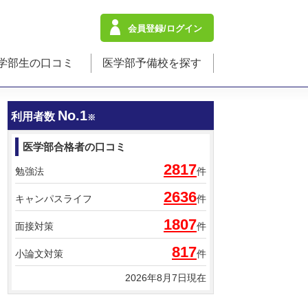
会員登録/ログイン
学部生の口コミ
医学部予備校を探す
No.1
利用者数
※
医学部合格者の口コミ
2817
勉強法
件
2636
キャンパスライフ
件
1807
面接対策
件
817
小論文対策
件
2026年8月7日現在