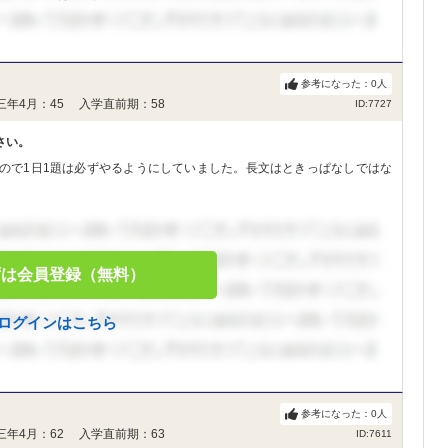
参考になった：
0
人
三年4月：45 入学直前期：58
ID:7727
さい。
ので1日1題は必ずやるようにしていました。長文はときっぱなしではな
ずは会員登録（無料）
ログインはこちら
参考になった：
0
人
三年4月：62 入学直前期：63
ID:7611