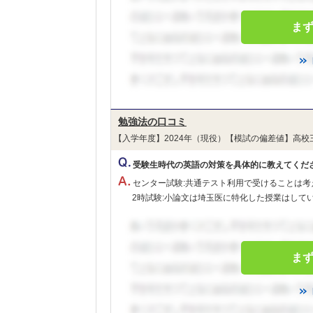
ま
勉強法の口コミ
【入学年度】2024年（現役）【模試の偏差値】高校
受験生時代の英語の対策を具体的に教えてくだ
センター試験:共通テスト利用で受けることは
2時試験:小論文は埼玉医に特化した授業はしていま
ま