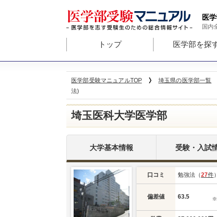
医学
国内
トップ
医学部を探
医学部受験マニュアルTOP
埼玉県の医学部一覧
法)
埼玉医科大学医学部
大学基本情報
受験・入試
口コミ
勉強法（
27
件
偏差値
63.5