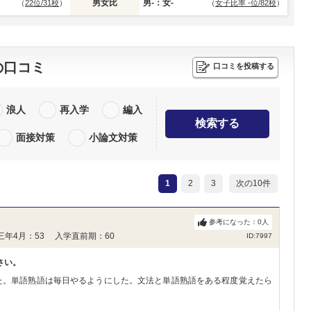
男女比
男-：女-
（
22位/31校
）
（
女子比率 -位/82校
）
の口コミ
口コミを投稿する
浪人
再入学
編入
検索する
面接対策
小論文対策
1
2
3
次の10件
参考になった：
0
人
三年4月：53 入学直前期：60
ID:7997
さい。
た。単語熟語は毎日やるようにした。文法と単語熟語をある程度覚えたら