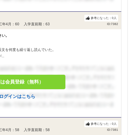
参考になった：
0
人
三年4月：60 入学直前期：63
ID:7382
さい。
長文を何度も繰り返し読んでいた。
..
ずは会員登録（無料）
ログインはこちら
参考になった：
0
人
三年4月：58 入学直前期：58
ID:7381