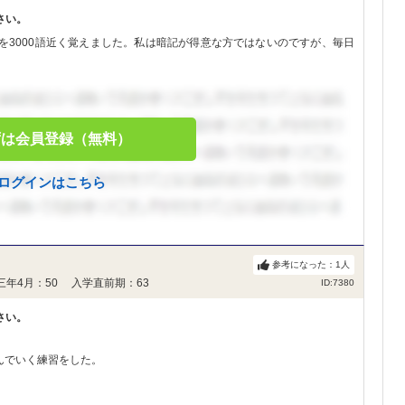
さい。
を3000語近く覚えました。私は暗記が得意な方ではないのですが、毎日
ずは会員登録（無料）
ログインはこちら
参考になった：
1
人
三年4月：50 入学直前期：63
ID:7380
さい。
んでいく練習をした。
た。