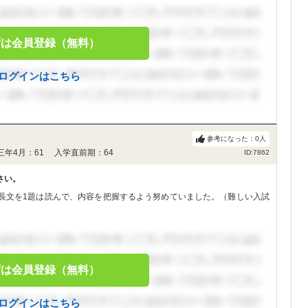
ずは会員登録（無料）
ログインはこちら
参考になった：
0
人
三年4月：61 入学直前期：64
ID:7862
さい。
長文を1題は読んで、内容を把握するよう努めていました。（難しい入試
ずは会員登録（無料）
ログインはこちら