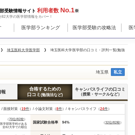
No.1
利用者数
部受験情報サイト
※
全82大学の医学部情報をカバー！
す
医学部ランキング
医学部受験の攻略法
医
埼玉医科大学医学部
埼玉医科大学医学部の口コミ・評判一覧(勉強
埼玉県
私立
合格するための
キャンパスライフの口コミ
情報
口コミ
（授業・サークルなど）
(勉強法など)
）/ 面接対策（
19
件
）/ 小論文対策（
8
件
）/ キャンパスライフ（
24
件
）
（
70位/82校
）
国家試験合格率
94%
（
32位/82校
）
※医学部医学科がある
全82大学での順位