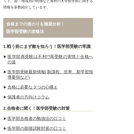
ット、国・地域別の特徴など海外の大学医学部に関する
情報を多数紹介しています。
合格までの道のりを徹底分析！
医学部受験の攻略法
1.戦う前にまず敵を知ろう！医学部受験の常識
医学部再受験は不利!?再受験の実情と合格へ
の道
医学部受験最新情報(新課程、倍率、新学習指
導要領など)
合格に必要な３つの心構え
保護者の方向けコラム
2.合格者に聞く！医学部受験の対策
医学部合格者の勉強法の口コミ
医学部の面接試験対策の口コミ