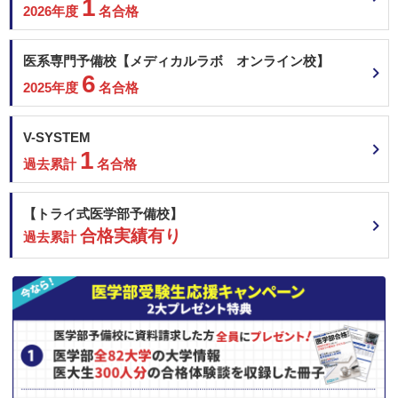
1
2026年度
名合格
医系専門予備校【メディカルラボ オンライン校】
6
2025年度
名合格
V-SYSTEM
1
過去累計
名合格
【トライ式医学部予備校】
合格実績有り
過去累計