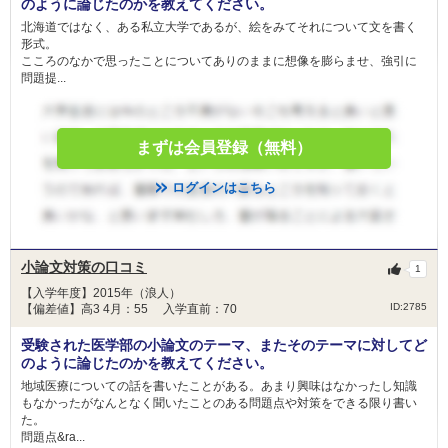
のように論じたのかを教えてください。
北海道ではなく、ある私立大学であるが、絵をみてそれについて文を書く
形式。
こころのなかで思ったことについてありのままに想像を膨らませ、強引に
問題提...
まずは会員登録（無料）
ログインはこちら
小論文対策の口コミ
1
【入学年度】2015年（浪人）
ID:2785
【偏差値】高3 4月：55 入学直前：70
受験された医学部の小論文のテーマ、またそのテーマに対してど
のように論じたのかを教えてください。
地域医療についての話を書いたことがある。あまり興味はなかったし知識
もなかったがなんとなく聞いたことのある問題点や対策をできる限り書い
た。
問題点&ra...