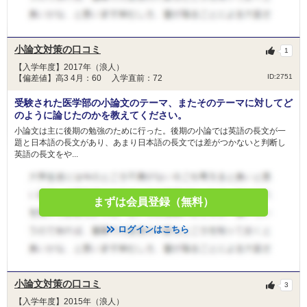
小論文対策の口コミ
1
【入学年度】2017年（浪人）
ID:2751
【偏差値】高3 4月：60 入学直前：72
受験された医学部の小論文のテーマ、またそのテーマに対してど
のように論じたのかを教えてください。
小論文は主に後期の勉強のために行った。後期の小論では英語の長文が一
題と日本語の長文があり、あまり日本語の長文では差がつかないと判断し
英語の長文をや...
まずは会員登録（無料）
ログインはこちら
小論文対策の口コミ
3
【入学年度】2015年（浪人）