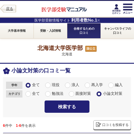
戻る
利用者数No.1
医学部受験情報サイト
※
合格するための
キャンパスライフの
大学基本情報
受験・入試情報
口コミ
口コミ
北海道大学医学部
国公立
北海道
小論文対策の口コミ一覧
全て
現役
浪人
再入学
編入
学年
全て
勉強法
面接対策
小論文対策
カテゴリ
検索する
口コミを投稿する
6
件中
1-6
件を表示