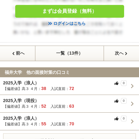
まずは会員登録（無料）
ログインはこちら
前へ
一覧（13件）
次へ
福井大学 他の面接対策の口コミ
2025入学（浪人）
0
38
72
【偏差値】高３ ４月：
入試直前：
2025入学（現役）
0
52
63
【偏差値】高３ ４月：
入試直前：
2025入学（浪人）
0
55
70
【偏差値】高３ ４月：
入試直前：