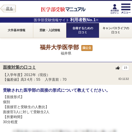
戻る
利用者数No.1
医学部受験情報サイト
※
合格するための
キャンパスライフの
大学基本情報
受験・入試情報
口コミ
口コミ
福井大学医学部
国公立
福井県
面接対策の口コミ
15
【入学年度】2012年（現役）
ID:1132
【偏差値】高3 4月：55 入学直前：70
受験された医学部の面接の形式について教えてください。
【面接形式】
個別
【面接官と受験生の人数比】
面接官3人に対して受験生2人
【所要時間】
30分程度