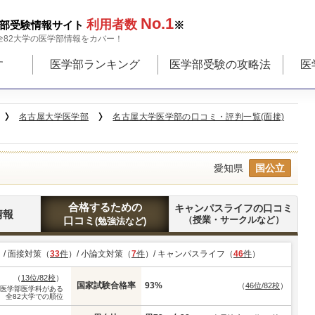
No.1
利用者数
部受験情報サイト
※
全82大学の医学部情報をカバー！
す
医学部ランキング
医学部受験の攻略法
医
名古屋大学医学部
名古屋大学医学部の口コミ・評判一覧(面接)
愛知県
国公立
合格するための
キャンパスライフの口コミ
情報
口コミ
（授業・サークルなど）
(勉強法など)
）/ 面接対策（
33
件
）/ 小論文対策（
7
件
）/ キャンパスライフ（
46
件
）
（
13位/82校
）
国家試験合格率
93%
（
46位/82校
）
※医学部医学科がある
全82大学での順位