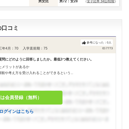
男女比
男72：女28
（
女子比率 34位/82校
）
の口コミ
参考になった：
0
人
三年4月：70 入学直前期：75
ID:7773
質問にどのように回答しましたか。最低3つ教えてください。
たメリットがあるか
観や考え方を受け入れることができるという...
ずは会員登録（無料）
ログインはこちら