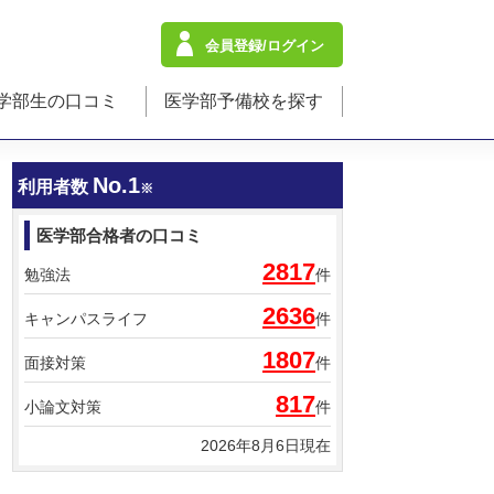
会員登録/ログイン
学部生の口コミ
医学部予備校を探す
No.1
利用者数
※
医学部合格者の口コミ
2817
勉強法
件
2636
キャンパスライフ
件
1807
面接対策
件
817
小論文対策
件
2026年8月6日現在