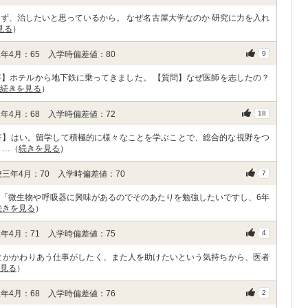
ず、治したいと思っているから。 なぜ名古屋大学なのか 研究に力を入れ
見る
）
年4月：65 入学時偏差値：80
9
答】ホテルから地下鉄に乗ってきました。 【質問】なぜ医師を志したの？
続きを見る
）
年4月：68 入学時偏差値：72
18
答】はい。留学して積極的に様々なことを学ぶことで、総合的な視野をつ
 …（
続きを見る
）
三年4月：70 入学時偏差値：70
7
：「微生物や呼吸器に興味があるのでそのあたりを勉強したいですし、6年
続きを見る
）
年4月：71 入学時偏差値：75
4
人とかかわりあう仕事がしたく、また人を助けたいという気持ちから、医者
見る
）
年4月：68 入学時偏差値：76
2