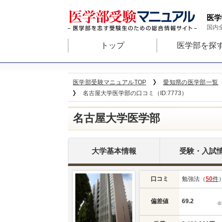
医学
国内
トップ
医学部を探
医学部受験マニュアルTOP
愛知県の医学部一覧
名古屋大学医学部の口コミ（ID:7773）
名古屋大学医学部
大学基本情報
受験・入試
口コミ
勉強法（
50
件
偏差値
69.2