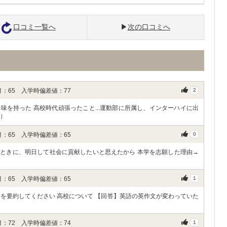
口コミ一覧へ
次の口コミへ
：65 入学時偏差値：77
2
を持った 高校時代頑張ったこと...運動部に所属し、インターハイに出
）
：65 入学時偏差値：65
0
ときに、明日して社会に貢献したいと思えたから 本学を志願した理由→
：65 入学時偏差値：65
1
を要約してください 高校について 【回答】英語の英作文が変わっていた
）
：72 入学時偏差値：74
1