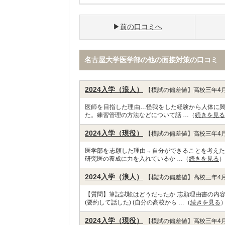
前の口コミへ
名古屋大学医学部の他の面接対策の口コミ
2024入学（浪人）
【模試の偏差値】高校三年4月
医師を目指した理由…怪我をした経験から人体に興味
た。練習管理の方法などについて話 …（
続きを見る
2024入学（現役）
【模試の偏差値】高校三年4月
医学部を志願した理由→自分ができることを考えた
研究医の養成に力を入れているか …（
続きを見る
）
2024入学（浪人）
【模試の偏差値】高校三年4月
【質問】筆記試験はどうだったか 志願理由書の内容
(要約して話した) (自分の高校から …（
続きを見る
2024入学（現役）
【模試の偏差値】高校三年4月