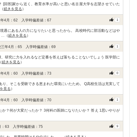
？ [回答]家から近く、教育水準が高いと思い名古屋大学を志望させていた
…（
続きを見る
）
年4月：62 入学時偏差値：67
1
境遇にある人の力になりたいと思ったから。 高校時代に部活動などはや
 …（
続きを見る
）
三年4月：65 入学時偏差値：69
1
献、研究に力を入れるなど定番を答えば落ちることないでしょう 医学部に
（
続きを見る
）
年4月：60 入学時偏差値：73
0
であり、そこを受験できる恵まれた環境にいたため。 Q高校生活は充実して
を見る
）
年4月：60 入学時偏差値：70
1
たか？何が大変だったか？ 3何科の医師になりたいか？ 答え 1思いやりが
：63 入学時偏差値：75
9