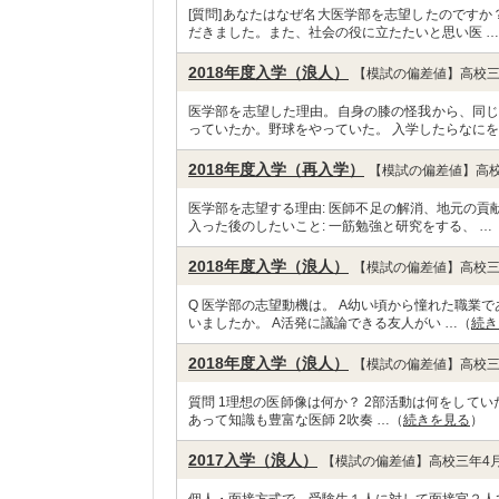
[質問]あなたはなぜ名大医学部を志望したのですか
だきました。また、社会の役に立たたいと思い医 
2018年度入学（浪人）
【模試の偏差値】高校三
医学部を志望した理由。自身の膝の怪我から、同じ
っていたか。野球をやっていた。 入学したらなにを
2018年度入学（再入学）
【模試の偏差値】高校
医学部を志望する理由: 医師不足の解消、地元の貢
入った後のしたいこと: 一筋勉強と研究をする、 …
2018年度入学（浪人）
【模試の偏差値】高校三
Q 医学部の志望動機は。 A幼い頃から憧れた職業
いましたか。 A活発に議論できる友人がい …（
続き
2018年度入学（浪人）
【模試の偏差値】高校三
質問 1理想の医師像は何か？ 2部活動は何をしてい
あって知識も豊富な医師 2吹奏 …（
続きを見る
）
2017入学（浪人）
【模試の偏差値】高校三年4月