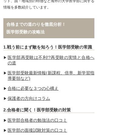
ット、国・地域別の特徴など海外の大学医学部に関する
情報を多数紹介しています。
合格までの道のりを徹底分析！
医学部受験の攻略法
1.戦う前にまず敵を知ろう！医学部受験の常識
医学部再受験は不利!?再受験の実情と合格へ
の道
医学部受験最新情報(新課程、倍率、新学習指
導要領など)
合格に必要な３つの心構え
保護者の方向けコラム
2.合格者に聞く！医学部受験の対策
医学部合格者の勉強法の口コミ
医学部の面接試験対策の口コミ