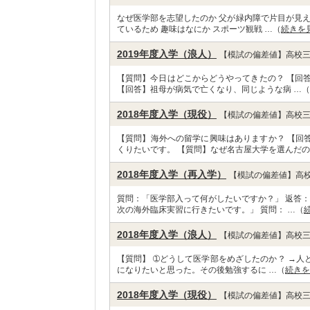
なぜ医学部を志望したのか 父が緑内障で片目が見え
ているため 趣味はなにか スポーツ観戦 …（
続きを
2019年度入学（浪人）
【模試の偏差値】高校三
【質問】今日はどこからどうやってきたの？ 【回
【回答】祖母が病気で亡くなり、同じような病 …（
2018年度入学（現役）
【模試の偏差値】高校三
【質問】海外への留学に興味はありますか？ 【回
くりたいです。 【質問】なぜ名古屋大学を選んだの
2018年度入学（再入学）
【模試の偏差値】高校
質問：「医学部入って何がしたいですか？」 返答
次の海外臨床実習に行きたいです。」 質問： …（
2018年度入学（浪人）
【模試の偏差値】高校三
【質問】 ➀どうして医学部をめざしたのか？ →
になりたいと思った。その後勉強するに …（
続きを
2018年度入学（現役）
【模試の偏差値】高校三