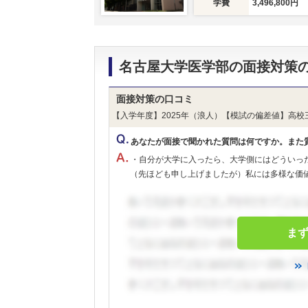
学費
3,496,800円
名古屋大学医学部の面接対策
面接対策の口コミ
【入学年度】2025年（浪人）【模試の偏差値】高校
あなたが面接で聞かれた質問は何ですか。また
・自分が大学に入ったら、大学側にはどういっ
（先ほども申し上げましたが）私には多様な価値
ま