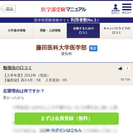
戻る
利用者数No.1
医学部受験情報サイト
※
合格するための
キャンパスライフの
大学基本情報
受験・入試情報
口コミ
口コミ
藤田医科大学医学部
私立
愛知県
勉強法の口コミ
2
【入学年度】2012年（現役）
ID:729
【偏差値】高3 4月：58 入学直前：65
志望理由は何ですか？
受かったから
まずは会員登録（無料）
ログインはこちら