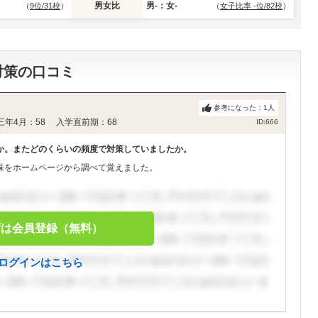
男女比
男-：女-
（
9位/31校
）
（
女子比率 -位/82校
）
対策の口コミ
参考になった：
1
人
三年4月：58 入学直前期：68
ID:666
か。またどのくらいの頻度で対策していましたか。
味をホームページから調べて覚えました。
ずは会員登録（無料）
ログインはこちら