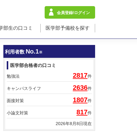
会員登録/ログイン
学部生の口コミ
医学部予備校を探す
No.1
利用者数
※
医学部合格者の口コミ
2817
勉強法
件
2636
キャンパスライフ
件
1807
面接対策
件
817
小論文対策
件
2026年8月8日現在