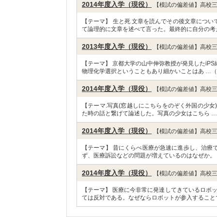
2014年度入学（現役）
【模試の偏差値】高校三
【テーマ】 生と死 文章を読んでその後文章につ
て論理的に文章を述べて言った。最終的に自分の考
2013年度入学（現役）
【模試の偏差値】高校三
【テーマ】 京都大学の山中伸弥教授が発見したiPS
物理化学選択ということもあり細かいことはあ …（
2014年度入学（現役）
【模試の偏差値】高校三
【テーマ.写真(窓越しにこちらをのぞく外国の少女
た時の話と繋げて論述した。写真の少女はこちら 
2014年度入学（現役）
【模試の偏差値】高校三
【テーマ】 昔にくらべ医療が急速に進歩し、治療
ず、医療訴訟などの問題が増えているのはなぜか。 
2014年度入学（現役）
【模試の偏差値】高校三
【テーマ】 医療に今非常に発達してきているロボッ
ては反対である。なぜならロボットが参入すること