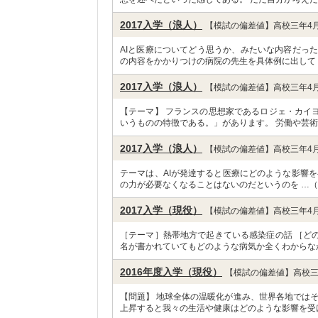
2017入学（浪人）
【模試の偏差値】高校三年4月
AIと医療についてどう思うか、みたいな内容だった
の内容をかかりつけの病院の先生を具体例に出して
2017入学（浪人）
【模試の偏差値】高校三年4月
【テーマ】 フランスの思想家であるロジェ・カイ
いうものの特徴である。」があります。 労働や芸術
2017入学（浪人）
【模試の偏差値】高校三年4月
テーマは、AIが発達すると医療にどのような影響を
の力が必要なくなることはないのだというのを …（
2017入学（現役）
【模試の偏差値】高校三年4月
［テーマ］熱帯地方で起きている感染症の話 ［ど
名が書かれていてもどのような病気か全くわからな
2016年度入学（現役）
【模試の偏差値】高校三
【問題】 地球全体の温暖化が進み、世界各地では
上昇すると我々の生活や健康はどのような影響を受