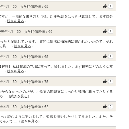
年4月：60 入学時偏差値：65
1
方ですが、一般的な書き方と同様、起承転結をはっきり意識して、まず自分
 …（
続きを見る
）
三年4月：60 入学時偏差値：69
1
ったと記憶しています。 質問は簡潔に抽象的に書かれたいたので、それ
ら具 …（
続きを見る
）
年4月：60 入学時偏差値：65
2
 【解答】 私は賛成の立場に立って、論じました。まず最初にどのような立
 …（
続きを見る
）
年4月：60 入学時偏差値：75
2
がわからなかったのだが、小論文の問題文にしっかり説明が載ってたりする
の …（
続きを見る
）
年4月：60 入学時偏差値：62
0
るべく読むように努力をして、知識を増やしたりしてきました。また、そ
て考えて …（
続きを見る
）