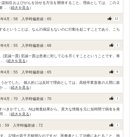
か 認知症およびがんを治せる方法を開発すること。理由としては、この２
者 …（
続きを見る
）
年4月：58 入学時偏差値：65
12
愛するということは、なんの保証もないのに行動を起こすことであり、こち
年4月：55 入学時偏差値：68
1
(至誠一貫) 至誠一貫は患者に対して心を尽くすことということです。将
 …（
続きを見る
）
年4月：55 入学時偏差値：65
6
思うかでした。 個人的には反対で理由としては、高校卒業直後の人間に政
か …（
続きを見る
）
年4月：70 入学時偏差値：70
1
すべきかでした。AIは検査結果から、莫大な情報を元に短時間で病名を発
問 …（
続きを見る
）
：59 入学時偏差値：72
1
す。 記憶が若干不鮮明なのですが、医療者として治療にあたること、地