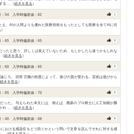
する …（
続きを見る
）
：54 入学時偏差値：62
1
たとえ、AIが人間よりも優れた医療技術をもったとしても医療を全てAIに任
る
）
：65 入学時偏差値：65
0
マだったと思う。詳しくは覚えていないため、もしかしたら違うかもしれな
…（
続きを見る
）
：60 入学時偏差値：65
0
論じろ。 回答 労働の程度によって、遊びの質が変わる。芸術は遊びから
続きを見る
）
：65 入学時偏差値：70
0
だった。 与えられた本文には、例えば、囲碁のプロ棋士に人工知能が勝
かれ …（
続きを見る
）
：40 入学時偏差値：68
0
カにおける感染症をどう防ぐかという問いで文章を読んでそれに対する感
 …（
続きを見る
）