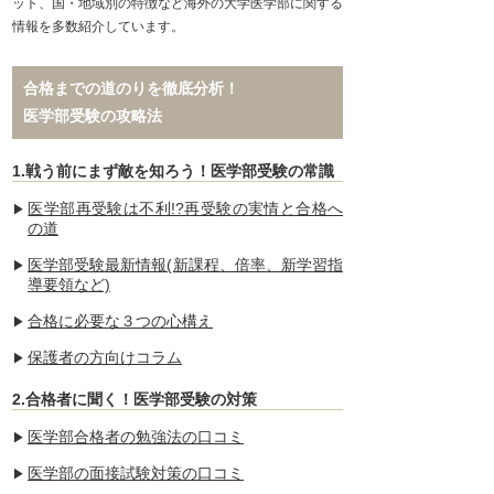
ット、国・地域別の特徴など海外の大学医学部に関する
情報を多数紹介しています。
合格までの道のりを徹底分析！
医学部受験の攻略法
1.戦う前にまず敵を知ろう！医学部受験の常識
医学部再受験は不利!?再受験の実情と合格へ
の道
医学部受験最新情報(新課程、倍率、新学習指
導要領など)
合格に必要な３つの心構え
保護者の方向けコラム
2.合格者に聞く！医学部受験の対策
医学部合格者の勉強法の口コミ
医学部の面接試験対策の口コミ