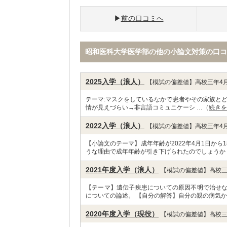
前の口コミへ
昭和医科大学医学部の他の小論文対策の口コ
2025入学（浪人）
【模試の偏差値】高校三年4月
テーマ:マスクをしているなかで患者やその家族とど
情が見えづらい→非言語コミュニケーシ …（
続きを
2022入学（浪人）
【模試の偏差値】高校三年4月
【小論文のテーマ】成年年齢が2022年4月1日か
うな理由で成年年齢が引き下げられたのでしょうか
2021年度入学（浪人）
【模試の偏差値】高校三
【テーマ】遺伝子疾患についての原因不明で治せ
についての論述。 【自分の解答】自分の親の病気か
2020年度入学（現役）
【模試の偏差値】高校三