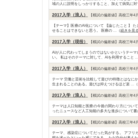
域の人に説明をしっかりすること、加えて病気に対
2017入学（浪人）
【模試の偏差値】高校三年4月
【テーマ】医療のAI化について 【論じたこと 】 
せることはできないと思う。 医療の …（
続きを見
2017入学（現役）
【模試の偏差値】高校三年4月
AIが人に代わってしまうのではないかというテー
い。 私はそのテーマに対して、AIを利用すること 
2017入学（浪人）
【模試の偏差値】高校三年4月
テーマ 労働と芸術を比較して遊びの特徴とはなにか
生まれることのある。遊びは抑えつけるほど楽 …（
2017入学（浪人）
【模試の偏差値】高校三年4月
テーマは人口知能と医療の今後の関わり方について
ったニュースなど人工知能の多大な進歩について書
2017入学（浪人）
【模試の偏差値】高校三年4月
テーマ、感染症についてだった気がする。 アフリ
想を述べたといった感じである。 ただ自分が考えた