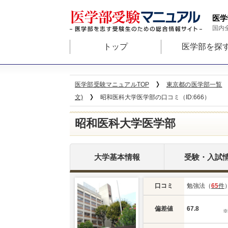
医学
国内
トップ
医学部を探
医学部受験マニュアルTOP
東京都の医学部一覧
文)
昭和医科大学医学部の口コミ（ID:666）
昭和医科大学医学部
大学基本情報
受験・入試
口コミ
勉強法（
65
件
偏差値
67.8