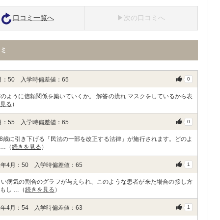
口コミ一覧へ
次の口コミへ
ミ
：50 入学時偏差値：65
0
のように信頼関係を築いていくか。 解答の流れ:マスクをしているから表
見る
）
：55 入学時偏差値：65
0
ら18歳に引き下げる「民法の一部を改正する法律」が施行されます。どのよ
 …（
続きを見る
）
年4月：50 入学時偏差値：65
1
ない病気の割合のグラフが与えられ、このような患者が来た場合の接し方
もし …（
続きを見る
）
年4月：54 入学時偏差値：63
1