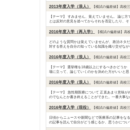
2013年度入学（浪人）
【模試の偏差値】高校三
【テーマ】 すみません、覚えていません。 論じ
とは反対の意見を述べてからそれを否定したり、そ
2016年度入学（再入学）
【模試の偏差値】高校
どのような質問かは覚えていませんが、政治ネタだ
対する答えを自分の知っている知識を織り交ぜなが
2016年度入学（浪人）
【模試の偏差値】高校三
【テーマ】 選挙権を18歳以上にするべきかどうか
場に立って、論じていくのかを決めた方がいいと思
2016年度入学（浪人）
【模試の偏差値】高校三
【テーマ】 急性期医療について 正直あまり意味
のでなんとか書き終えることができた。一番大事な
2016年度入学（現役）
【模試の偏差値】高校三
日頃からニュースや新聞などで医療系の記事をな
の記事を読んで自分がどう感じるか、思うかについ