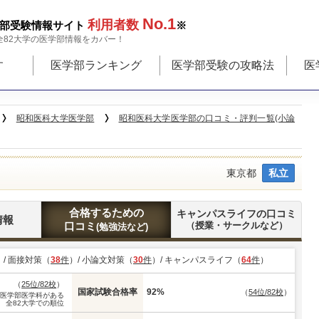
No.1
利用者数
部受験情報サイト
※
全82大学の医学部情報をカバー！
す
医学部ランキング
医学部受験の攻略法
医
昭和医科大学医学部
昭和医科大学医学部の口コミ・評判一覧(小論
東京都
私立
合格するための
キャンパスライフの口コミ
情報
口コミ
（授業・サークルなど）
(勉強法など)
）/ 面接対策（
38
件
）/ 小論文対策（
30
件
）/ キャンパスライフ（
64
件
）
（
25位/82校
）
国家試験合格率
92%
（
54位/82校
）
※医学部医学科がある
全82大学での順位