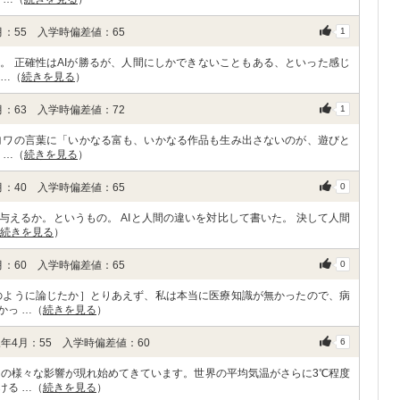
：55 入学時偏差値：65
1
。 正確性はAIが勝るが、人間にしかできないこともある、といった感じ
 …（
続きを見る
）
：63 入学時偏差値：72
1
ヨワの言葉に「いかなる富も、いかなる作品も生み出さないのが、遊びと
 …（
続きを見る
）
：40 入学時偏差値：65
0
与えるか。というもの。 AIと人間の違いを対比して書いた。 決して人間
続きを見る
）
：60 入学時偏差値：65
0
のように論じたか］とりあえず、私は本当に医療知識が無かったので、病
かっ …（
続きを見る
）
年4月：55 入学時偏差値：60
6
その様々な影響が現れ始めてきています。世界の平均気温がさらに3℃程度
ける …（
続きを見る
）