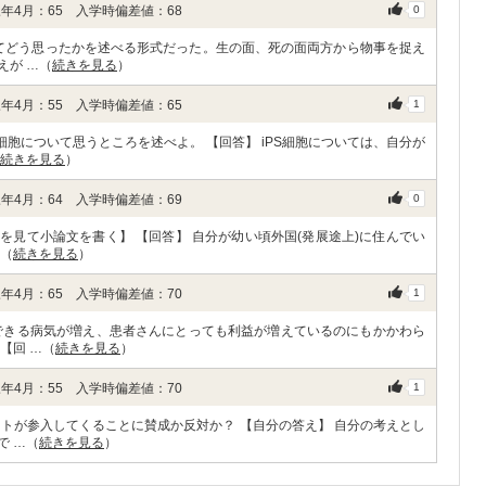
年4月：65 入学時偏差値：68
0
いてどう思ったかを述べる形式だった。生の面、死の面両方から物事を捉え
えが …（
続きを見る
）
年4月：55 入学時偏差値：65
1
細胞について思うところを述べよ。 【回答】 iPS細胞については、自分が
続きを見る
）
年4月：64 入学時偏差値：69
0
)を見て小論文を書く】 【回答】 自分が幼い頃外国(発展途上)に住んでい
…（
続きを見る
）
年4月：65 入学時偏差値：70
1
できる病気が増え、患者さんにとっても利益が増えているのにもかかわら
【回 …（
続きを見る
）
年4月：55 入学時偏差値：70
1
トが参入してくることに賛成か反対か？ 【自分の答え】 自分の考えとし
で …（
続きを見る
）