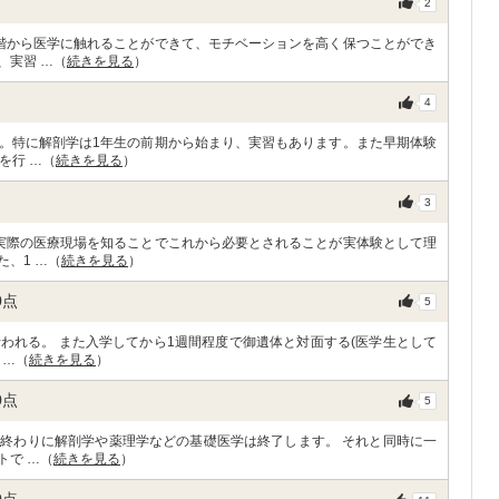
2
階から医学に触れることができて、モチベーションを高く保つことができ
、実習 …（
続きを見る
）
4
。特に解剖学は1年生の前期から始まり、実習もあります。また早期体験
を行 …（
続きを見る
）
3
実際の医療現場を知ることでこれから必要とされることが実体験として理
、1 …（
続きを見る
）
0
点
5
われる。 また入学してから1週間程度で御遺体と対面する(医学生として
 …（
続きを見る
）
0
点
5
終わりに解剖学や薬理学などの基礎医学は終了します。 それと同時に一
トで …（
続きを見る
）