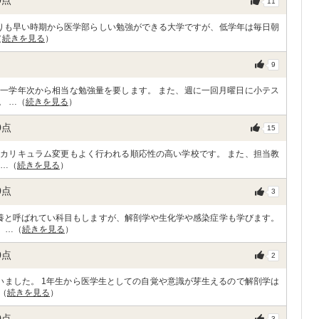
0
点
11
よりも早い時期から医学部らしい勉強ができる大学ですが、低学年は毎日朝
（
続きを見る
）
9
一学年次から相当な勉強量を要します。 また、週に一回月曜日に小テス
。 …（
続きを見る
）
0
点
15
カリキュラム変更もよく行われる順応性の高い学校です。 また、担当教
 …（
続きを見る
）
0
点
3
養と呼ばれてい科目もしますが、解剖学や生化学や感染症学も学びます。
 …（
続きを見る
）
0
点
2
いました。 1年生から医学生としての自覚や意識が芽生えるので解剖学は
（
続きを見る
）
0
点
3