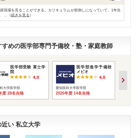
臨床現場を見ることができる。カリキュラムが前倒しになっていて、1年生
。 …（
続きを見る
）
おすすめの医学部専門予備校・塾・家庭教師
医学部受験 富士学
医学部進学予備校
院
メビオ
4.0
4.0
科大学医学部
愛知医科大学医学部
愛知医科
6年度 28名合格
2026年度 14名合格
2026年
近い 私立大学