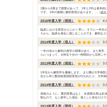
1限から6限まで授業があって、1年と2年は基本的
です。 2年の後期に解剖実習があります。 …（
続き
2016年度入学（現役）
4.
臨床における実習がとにかく早い。すでに一年生
ろから、臨床を身近に感じることができ、解剖など
2014年度入学（浪人）
3.
一年の頃から解剖の座学の授業があり、また骨学、
らにつまって、８時五十分の一時間目から五時二十
2013年度入学（現役）
3.
1年生から解剖学を履修します。 また隣が大学病
生から年に数回程度病院実習が行われたり、大学病
2014年度入学（現役）
3.
高校のように、選択授業はなく、全授業出席は必須
制なので、もし留年した場合、落とした単位だけで
2013年度入学（現役）
3.