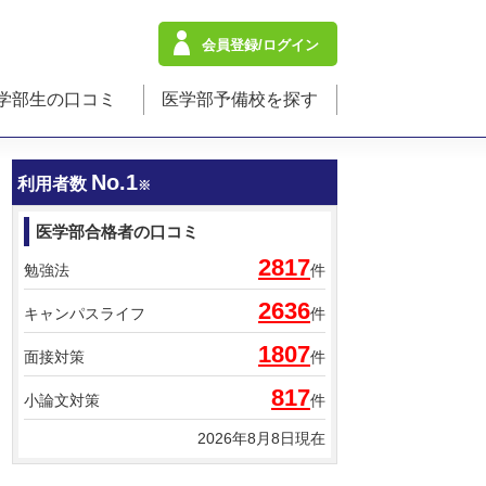
会員登録/ログイン
学部生の口コミ
医学部予備校を探す
No.1
利用者数
※
医学部合格者の口コミ
2817
勉強法
件
2636
キャンパスライフ
件
1807
面接対策
件
817
小論文対策
件
2026年8月8日現在