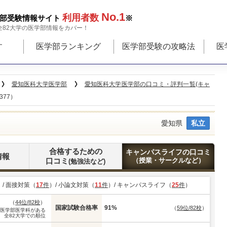
No.1
利用者数
部受験情報サイト
※
全82大学の医学部情報をカバー！
す
医学部ランキング
医学部受験の攻略法
医
愛知医科大学医学部
愛知医科大学医学部の口コミ・評判一覧(キャ
377）
愛知県
私立
合格するための
キャンパスライフの口コミ
情報
口コミ
（授業・サークルなど）
(勉強法など)
）/ 面接対策（
17
件
）/ 小論文対策（
11
件
）/ キャンパスライフ（
25
件
）
（
44位/82校
）
国家試験合格率
91%
（
59位/82校
）
※医学部医学科がある
全82大学での順位