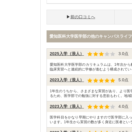
前の口コミへ
愛知医科大学医学部の他のキャンパスライフ
2025入学（浪人）
3.0
点
愛知医科大学医学部のカリキュラムは、1年次から
臨床実習へと連続的に学修が進むよう構成されている
2023入学（浪人）
5.0
点
1年生のうちから、さまざまな実習があり、より医
るため、医学部での勉強に対する意欲もわく。地域
2023入学（浪人）
4.0
点
医学科目をかなり早期にやりますので医学部に入
います。1年生から実習の数が多く身近に医者という