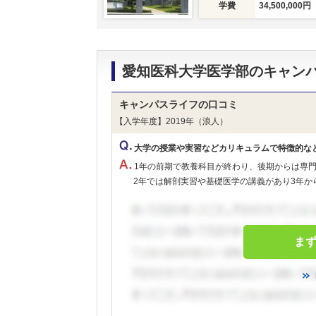
学費
34,500,000円
愛知医科大学医学部のキャン
キャンパスライフの口コミ
【入学年度】2019年（浪人）
大学の授業や実習などカリキュラムで特徴的な
1年の前期で教養科目が終わり、後期からは専
2年では解剖実習や基礎医学の講義があり3年から
ま