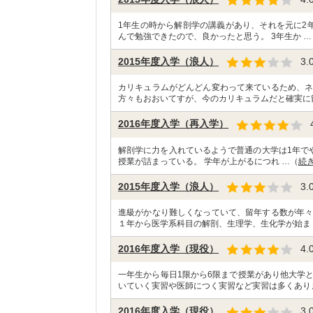
1年生の時から解剖学の講義があり、それを元に2
んで勉強できたので、良かったと思う。 3年生か …
2015年度入学（浪人）
3.
カリキュラムがどんどん変わって来ているため、ネ
方々もおおいてすが、今のカリキュラムだと確実に
2016年度入学（再入学）
解剖学に力を入れているようで普通の大学は1年でや
授業が詰まっている。 学年が上がるにつれ …（
続
2015年度入学（浪人）
3.
進級がかなり難しくなっていて、留年する数が年々
１年から医学系科目の解剖、生理学、生化学が始ま
2016年度入学（現役）
4.
一年生から毎日1限から6限まで授業があり他大学
いていく実習や医師につく実習など実習は多くあり
2016年度入学（現役）
3.