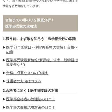
ット、国・地域別の特徴など海外の大学医学部に関する
情報を多数紹介しています。
合格までの道のりを徹底分析！
医学部受験の攻略法
1.戦う前にまず敵を知ろう！医学部受験の常識
医学部再受験は不利!?再受験の実情と合格へ
の道
医学部受験最新情報(新課程、倍率、新学習指
導要領など)
合格に必要な３つの心構え
保護者の方向けコラム
2.合格者に聞く！医学部受験の対策
医学部合格者の勉強法の口コミ
医学部の面接試験対策の口コミ