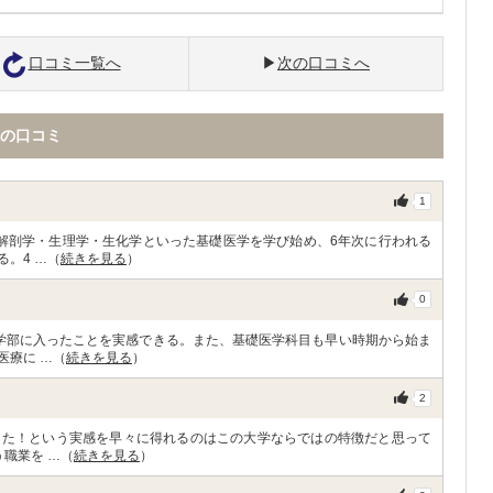
口コミ一覧へ
次の口コミへ
の口コミ
1
解剖学・生理学・生化学といった基礎医学を学び始め、6年次に行われる
。4 …（
続きを見る
）
0
学部に入ったことを実感できる。また、基礎医学科目も早い時期から始ま
医療に …（
続きを見る
）
2
った！という実感を早々に得れるのはこの大学ならではの特徴だと思って
職業を …（
続きを見る
）