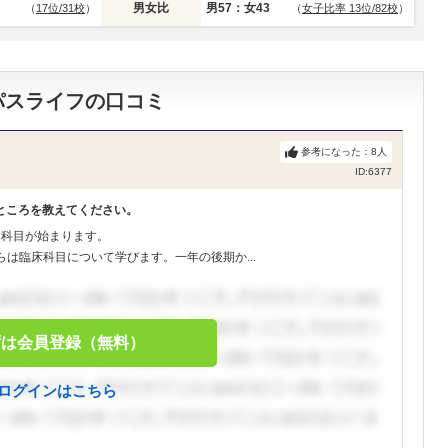
男女比
男57：女43
（
17位/31校
）
（
女子比率 13位/82校
）
パスライフの口コミ
参考になった：
8
人
ID:6377
ところを教えてください。
門科目が始まります。
は臨床科目について学びます。一年の後期か...
ずは会員登録（無料）
ログインはこちら