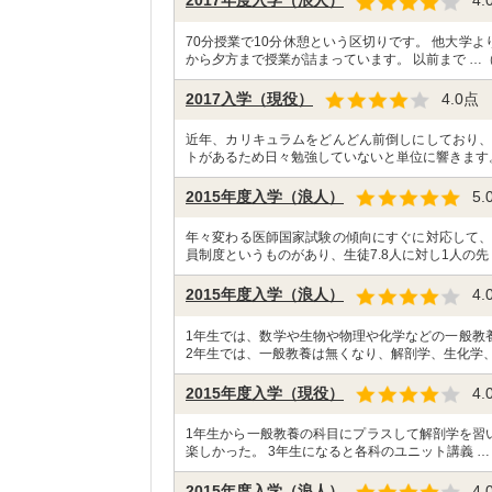
2017年度入学（浪人）
4.
70分授業で10分休憩という区切りです。 他大学
から夕方まで授業が詰まっています。 以前まで …
2017入学（現役）
4.0
点
近年、カリキュラムをどんどん前倒しにしており、
トがあるため日々勉強していないと単位に響きます
2015年度入学（浪人）
5.
年々変わる医師国家試験の傾向にすぐに対応して、
員制度というものがあり、生徒7.8人に対し1人の先
2015年度入学（浪人）
4.
1年生では、数学や生物や物理や化学などの一般教
2年生では、一般教養は無くなり、解剖学、生化学、
2015年度入学（現役）
4.
1年生から一般教養の科目にプラスして解剖学を習
楽しかった。 3年生になると各科のユニット講義 …
2015年度入学（浪人）
4.