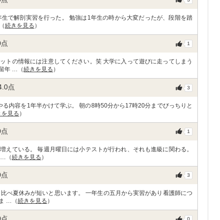
年生で解剖実習を行った。 勉強は1年生の時から大変だったが、段階を踏
（
続きを見る
）
0
点
1
ットの情報には注意してください。笑 大学に入って遊びに走ってしまう
留年 …（
続きを見る
）
4.0
点
3
る内容を1年半かけて学ぶ。 朝の8時50分から17時20分までびっちりと
きを見る
）
0
点
1
増えている。 毎週月曜日には小テストが行われ、それも進級に関わる。
 …（
続きを見る
）
0
点
3
と比べ夏休みが短いと思います。 一年生の五月から実習があり看護師につ
ま …（
続きを見る
）
0
点
0