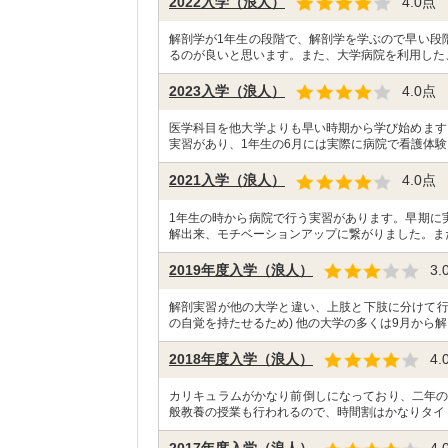
2022入学（浪人）
4.0
点
解剖学が1年生の段階で、解剖学を学ぶので早い段
るのが良いと思います。また、大学病院を利用した
2023入学（浪人）
4.0
点
医学科目を他大学よりも早い時期から学び始めます
実習があり、1年生の6月には実際に病院で看護体験
2021入学（浪人）
4.0
点
1年生の時から病院で行う実習があります。早期に
解出来、モチベーションアップに繋がりました。また
2019年度入学（浪人）
3.
解剖実習が他の大学と違い、上肢と下肢に分けて行
の自覚を持たせるため) 他の大学の多くは9月から解
2018年度入学（浪人）
4.
カリキュラムがかなり前倒しになっており、二年の
般教養の授業も行われるので、時間割はかなりタイ