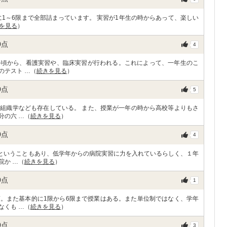
に1～6限まで全部詰まっています。 実習が1年生の時からあって、楽しい
を見る
）
0
点
4
の頃から、看護実習や、臨床実習が行われる。これによって、一年生のこ
のテスト …（
続きを見る
）
0
点
5
組織学なども存在している。 また、授業が一年の時から高校等よりもさ
分の六 …（
続きを見る
）
0
点
4
院ということもあり、低学年からの病院実習に力を入れているらしく、１年
院か …（
続きを見る
）
0
点
1
。また基本的に1限から6限まで授業はある。また単位制ではなく、学年
なくも …（
続きを見る
）
0
点
3