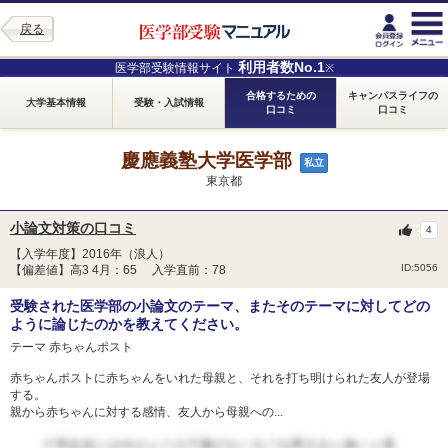
戻る
利用者数No.1
医学部受験情報サイト
※
合格するための
キャンパスライフの
大学基本情報
受験・入試情報
口コミ
口コミ
慶應義塾大学医学部
私立
東京都
小論文対策の口コミ
4
【入学年度】2016年（浪人）
ID:5056
【偏差値】高3 4月：65 入学直前：78
受験された医学部の小論文のテーマ、またそのテーマに対してどの
ように論じたのかを教えてください。
テーマ 赤ちゃんポスト
赤ちゃんポストに赤ちゃんをいれた母親と、それを打ち明けられた友人が登場
する。
親から赤ちゃんに対する感情、友人から母親への...