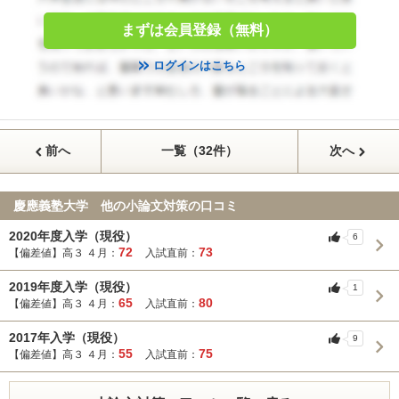
まずは会員登録（無料）
ログインはこちら
前へ
一覧（32件）
次へ
慶應義塾大学 他の小論文対策の口コミ
2020年度入学（現役）
6
72
73
【偏差値】高３ ４月：
入試直前：
2019年度入学（現役）
1
65
80
【偏差値】高３ ４月：
入試直前：
2017年入学（現役）
9
55
75
【偏差値】高３ ４月：
入試直前：