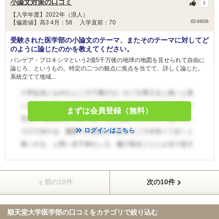
小論文対策の口コミ
1
【入学年度】2022年（浪人）
ID:6606
【偏差値】高3 4月：58 入学直前：70
受験された医学部の小論文のテーマ、またそのテーマに対してど
のように論じたのかを教えてください。
パンゲア・プロキシマという2億5千万後の地球の地図を見せられて自由に
論じろ、というもの。特定の二つの観点に焦点を当てて、詳しく論じた。
系統立てて地域...
まずは会員登録（無料）
ログインはこちら
前の10件
次の10件
順天堂大学医学部の口コミを
カテゴリで絞り込む