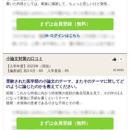
書いた内容としては、家族に感謝して、ちょっと悲しいけど覚悟...
まずは会員登録（無料）
ログインはこちら
小論文対策の口コミ
0
【入学年度】2023年（現役）
ID:6995
【偏差値】高3 4月：60 入学直前：65
受験された医学部の小論文のテーマ、またそのテーマに対してど
のように論じたのかを教えてください。
前期：これから特攻に向かう特攻隊の笑顔の集合写真を見て、その中の1人
になって家族に手紙を書くというテーマ
後期：水俣病の患者である小さな子供とその母...
まずは会員登録（無料）