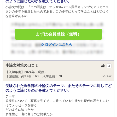
のように論じたのかを教えてください。
小論文の問は、「この写真は、ナッサルバール難民キャンプでアフガニス
タンの少年を撮影したものである。この少年にとって学ぶことはどのよう
な意味があるの...
まずは会員登録（無料）
ログインはこちら
小論文対策の口コミ
2
【入学年度】2024年（現役）
ID:7510
【偏差値】高3 4月：60 入学直前：70
受験された医学部の小論文のテーマ、またそのテーマに対してど
のように論じたのかを教えてください。
テーマ
多様性について、写真を見てそこに映っている生徒から現代の私たちにむ
けてメッセージを書く
どのように論じたか
多様性と一言に言うのは簡単だが...