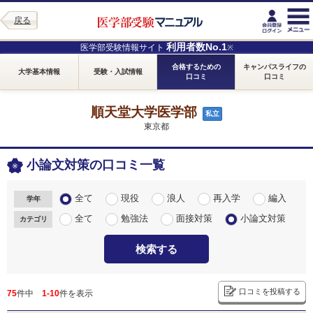
戻る
利用者数No.1
医学部受験情報サイト
※
合格するための
キャンパスライフの
大学基本情報
受験・入試情報
口コミ
口コミ
順天堂大学医学部
私立
東京都
小論文対策の口コミ一覧
全て
現役
浪人
再入学
編入
学年
全て
勉強法
面接対策
小論文対策
カテゴリ
検索する
口コミを投稿する
75
件中
1-10
件を表示