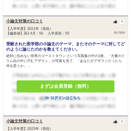
小論文対策の口コミ
0
【入学年度】2021年（現役）
ID:7003
【偏差値】高3 4月：50 入学直前：55
受験された医学部の小論文のテーマ、またそのテーマに対してど
のように論じたのかを教えてください。
絶対に住めない世界のゴーストタウン という写真集の中の1枚、「大量のド
ラム缶の中に佇むアザラシ」の写真を見て、「あなたがアザラシだったら
何を思うか」...
まずは会員登録（無料）
ログインはこちら
小論文対策の口コミ
0
【入学年度】2023年（現役）