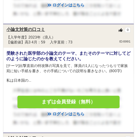
ログインはこちら
小論文対策の口コミ
0
【入学年度】2023年（浪人）
ID:6991
【偏差値】高3 4月：59 入学直前：73
受験された医学部の小論文のテーマ、またそのテーマに対してど
のように論じたのかを教えてください。
[テーマ]出撃直前の特攻隊の写真を見て、隊員の1人になったつもりで家族
宛に短い手紙を書き、その手紙についての説明を書きなさい。(800字)
私は日本国の...
まずは会員登録（無料）
ログインはこちら