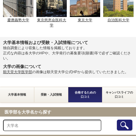
慶應義塾大学
東京慈恵会医科大
東京大学
自治医科大学
学
大学基本情報および受験・入試情報について
独自調査により収集した情報を掲載しております。
正式な内容は各大学のHPや、大学発行の募集要項(願書)等で必ずご確認くださ
い。
大学の画像について
順天堂大学医学部
の画像は順天堂大学公式HPから提供していただきました。
合格するための
キャンパスライフの
大学基本情報
受験・入試情報
口コミ
口コミ
医学部を大学名から探す