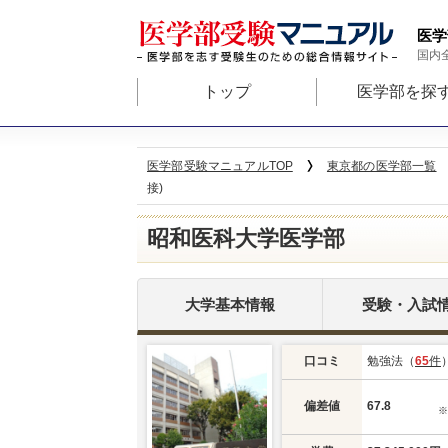
医学
国内
トップ
医学部を探
医学部受験マニュアルTOP
東京都の医学部一覧
接)
昭和医科大学医学部
大学基本情報
受験・入試
口コミ
勉強法（
65
件
偏差値
67.8