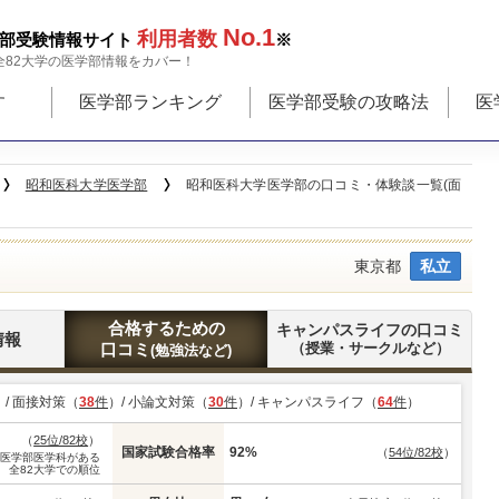
No.1
利用者数
部受験情報サイト
※
全82大学の医学部情報をカバー！
す
医学部ランキング
医学部受験の攻略法
医
昭和医科大学医学部
昭和医科大学医学部の口コミ・体験談一覧(面
東京都
私立
合格するための
キャンパスライフの口コミ
情報
口コミ
（授業・サークルなど）
(勉強法など)
）/ 面接対策（
38
件
）/ 小論文対策（
30
件
）/ キャンパスライフ（
64
件
）
（
25位/82校
）
国家試験合格率
92%
（
54位/82校
）
※医学部医学科がある
全82大学での順位