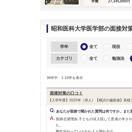
学費
27,345,000円
昭和医科大学医学部の面接対
学年
全て
現役
カテゴリ
全て
勉強法
38件中 1-10件を表示
面接対策の口コミ
【入学年度】2025年（浪人）【模試の偏差値】高校
あなたが面接で聞かれた質問は何ですか。また
医師志望理由:子どもの頃入院して患者の辛さ
た。
寮生活やっていけるか:人と関わるの...