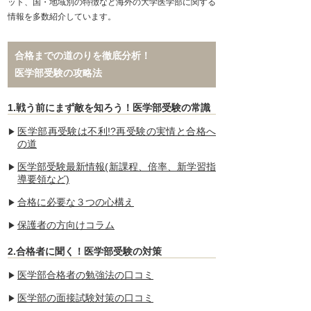
ット、国・地域別の特徴など海外の大学医学部に関する
情報を多数紹介しています。
合格までの道のりを徹底分析！
医学部受験の攻略法
1.戦う前にまず敵を知ろう！医学部受験の常識
医学部再受験は不利!?再受験の実情と合格へ
の道
医学部受験最新情報(新課程、倍率、新学習指
導要領など)
合格に必要な３つの心構え
保護者の方向けコラム
2.合格者に聞く！医学部受験の対策
医学部合格者の勉強法の口コミ
医学部の面接試験対策の口コミ