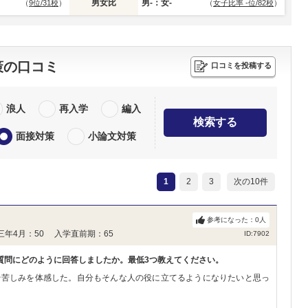
男女比
男-：女-
（
9位/31校
）
（
女子比率 -位/82校
）
策の口コミ
口コミを投稿する
浪人
再入学
編入
検索する
面接対策
小論文対策
1
2
3
次の10件
参考になった：
0
人
三年4月：50 入学直前期：65
ID:7902
質問にどのように回答しましたか。最低3つ教えてください。
や苦しみを体感した。自分もそんな人の役に立てるようになりたいと思っ