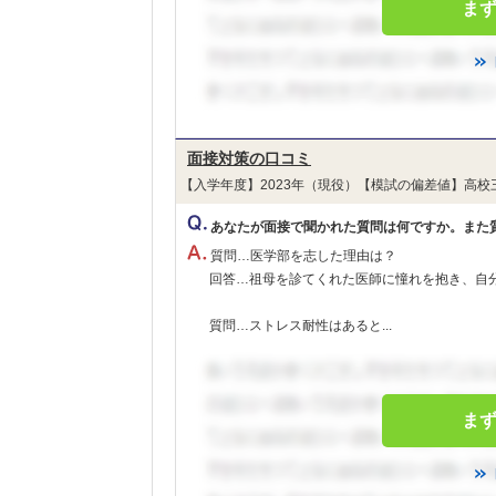
ま
面接対策の口コミ
【入学年度】2023年（現役）【模試の偏差値】高校
あなたが面接で聞かれた質問は何ですか。また
質問…医学部を志した理由は？
回答…祖母を診てくれた医師に憧れを抱き、自
質問…ストレス耐性はあると...
ま