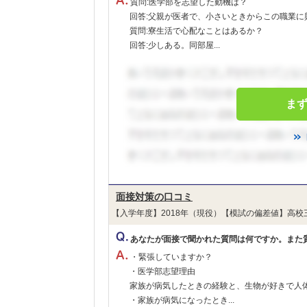
質問:医学部を志望した動機は？
回答:父親が医者で、小さいときからこの職業に
質問:寮生活で心配なことはあるか？
回答:少しある。同部屋...
ま
面接対策の口コミ
【入学年度】2018年（現役）【模試の偏差値】高校
あなたが面接で聞かれた質問は何ですか。また
・緊張していますか？
・医学部志望理由
家族が病気したときの経験と、生物が好きで人
・家族が病気になったとき...