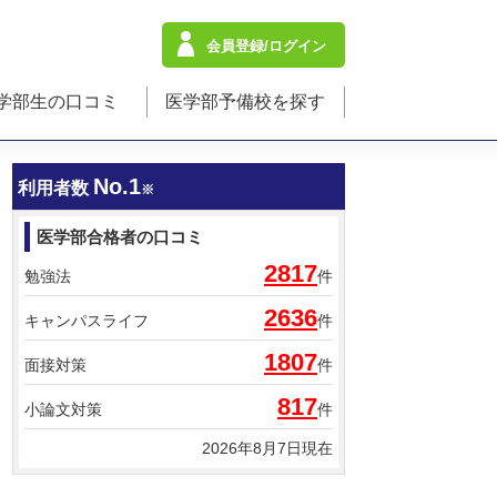
会員登録/ログイン
学部生の口コミ
医学部予備校を探す
No.1
利用者数
※
医学部合格者の口コミ
2817
勉強法
件
2636
キャンパスライフ
件
1807
面接対策
件
817
小論文対策
件
2026年8月7日現在