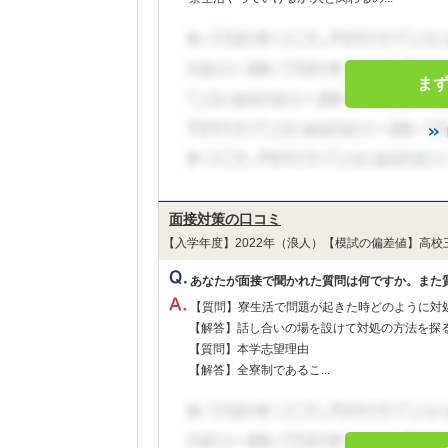
ま
面接対策の口コミ
【入学年度】2022年（浪人）【模試の偏差値】高校
あなたが面接で聞かれた質問は何ですか。また
【質問】寮生活で問題が起きた時どのように対
【解答】話し合いの場を設けて対処の方法を探
【質問】本学志望理由
【解答】全寮制であるこ...