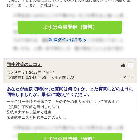
【回答】子どもの姓は父と母のどちらのものを受け継ぐかという問題が生
じてしまう。また、表札はど...
まずは会員登録（無料）
ログインはこちら
面接対策の口コミ
2
【入学年度】2023年（浪人）
ID:7030
【偏差値】高3 4月：58 入学直前：70
あなたが面接で聞かれた質問は何ですか。また質問にどのように
回答しましたか。最低3つ教えてください。
一浪では一般枠の推薦で受けたのでその個人面接について書きます。
【質問】①医師を目指した理由
②岐阜大学を志望する理由
③硬式テニスと軟式テニスの違い...
まずは会員登録（無料）