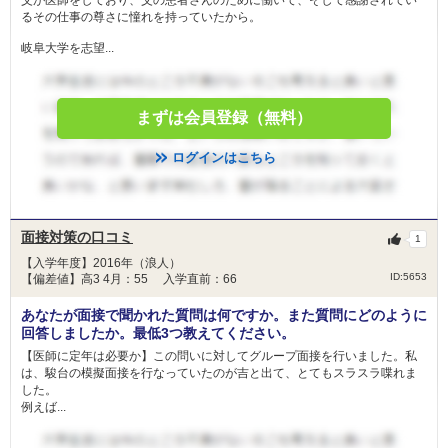
父が医師をしており、父の患者さんのために働いて、そして感謝されてい
るその仕事の尊さに憧れを持っていたから。
岐阜大学を志望...
まずは会員登録（無料）
ログインはこちら
面接対策の口コミ
1
【入学年度】2016年（浪人）
ID:5653
【偏差値】高3 4月：55 入学直前：66
あなたが面接で聞かれた質問は何ですか。また質問にどのように
回答しましたか。最低3つ教えてください。
【医師に定年は必要か】この問いに対してグループ面接を行いました。私
は、駿台の模擬面接を行なっていたのが吉と出て、とてもスラスラ喋れま
した。
例えば...