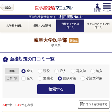
戻る
利用者数No.1
医学部受験情報サイト
※
合格するための
キャンパスライフの
大学基本情報
受験・入試情報
口コミ
口コミ
岐阜大学医学部
国公立
岐阜県
面接対策の口コミ一覧
全て
現役
浪人
再入学
編入
学年
全て
勉強法
面接対策
小論文対策
カテゴリ
検索する
口コミを投稿する
23
件中
1-10
件を表示