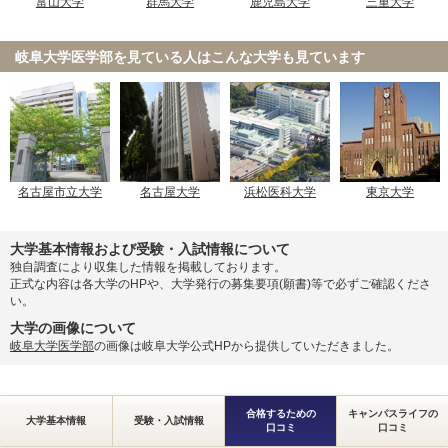
富山大学
群馬大学
鹿児島大学
三重大学
岐阜大学医学部を見ている人は
こんな大学も見ています
名古屋市立大学
名古屋大学
浜松医科大学
東京大学
大学基本情報および受験・入試情報について
独自調査により収集した情報を掲載しております。
正式な内容は各大学のHPや、大学発行の募集要項(願書)等で必ずご確認くださ
い。
大学の画像について
岐阜大学医学部
の画像は岐阜大学公式HPから提供していただきました。
合格するための
キャンパスライフの
大学基本情報
受験・入試情報
口コミ
口コミ