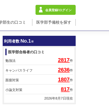
会員登録/ログイン
学部生の口コミ
医学部予備校を探す
No.1
利用者数
※
医学部合格者の口コミ
2817
勉強法
件
2636
キャンパスライフ
件
1807
面接対策
件
817
小論文対策
件
2026年8月7日現在