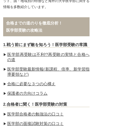
ット、国・地域別の特徴など海外の大学医学部に関する
情報を多数紹介しています。
合格までの道のりを徹底分析！
医学部受験の攻略法
1.戦う前にまず敵を知ろう！医学部受験の常識
医学部再受験は不利!?再受験の実情と合格へ
の道
医学部受験最新情報(新課程、倍率、新学習指
導要領など)
合格に必要な３つの心構え
保護者の方向けコラム
2.合格者に聞く！医学部受験の対策
医学部合格者の勉強法の口コミ
医学部の面接試験対策の口コミ