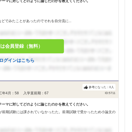
テーマに対してどのように論じたのかを教えてください。
。
どでみたことがあったのでそれを自分流に...
ずは会員登録（無料）
ログインはこちら
参考になった：
0
人
三年4月：58 入学直前期：67
ID:5711
テーマに対してどのように論じたのかを教えてください。
が前期試験には課されていなかったた。前期試験で受かったため小論文の