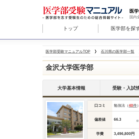
医学
国内
トップ
医学部を探
医学部受験マニュアルTOP
石川県の医学部一覧
金沢大学医学部
大学基本情報
受験・入試
口コミ
勉強法（
40
件
偏差値
66.3
学費
3,496,800円