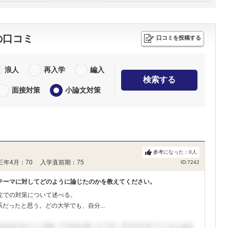
の口コミ
口コミを投稿する
浪人
再入学
編入
検索する
面接対策
小論文対策
参考になった：
0
人
三年4月：70 入学直前期：75
ID:7242
テーマに対してどのように論じたのかを教えてください。
立での対策について述べる。
だったと思う。どの大学でも、自分...