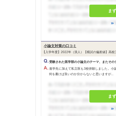
ま
小論文対策の口コミ
【入学年度】2022年（浪人）【模試の偏差値】高校
受験された医学部の小論文のテーマ、またその
進学先に加えて私立医も3校併願しました。小
何を書けば良いのか分からないと思いますが...
ま