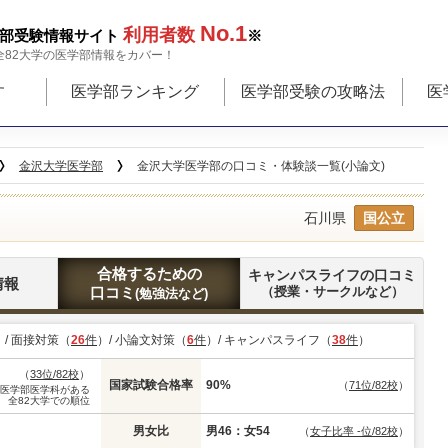
No.1
利用者数
部受験情報サイト
※
全82大学の医学部情報をカバー！
す
医学部ランキング
医学部受験の攻略法
医
金沢大学医学部
金沢大学医学部の口コミ・体験談一覧(小論文)
石川県
国公立
合格するための
キャンパスライフの口コミ
情報
口コミ
（授業・サークルなど）
(勉強法など)
）/ 面接対策（
26
件
）/ 小論文対策（
6
件
）/ キャンパスライフ（
38
件
）
（
33位/82校
）
国家試験合格率
90%
（
71位/82校
）
※医学部医学科がある
全82大学での順位
男女比
男46：女54
（
女子比率 -位/82校
）