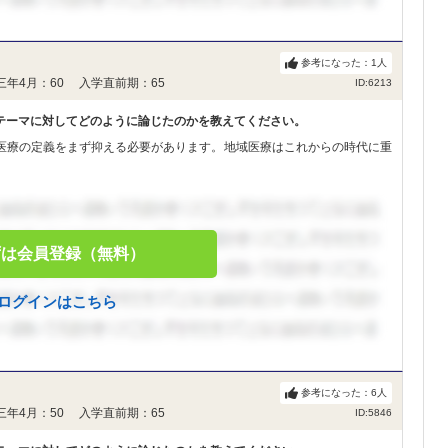
参考になった：
1
人
三年4月：60 入学直前期：65
ID:6213
テーマに対してどのように論じたのかを教えてください。
医療の定義をまず抑える必要があります。地域医療はこれからの時代に重
ずは会員登録（無料）
ログインはこちら
参考になった：
6
人
三年4月：50 入学直前期：65
ID:5846