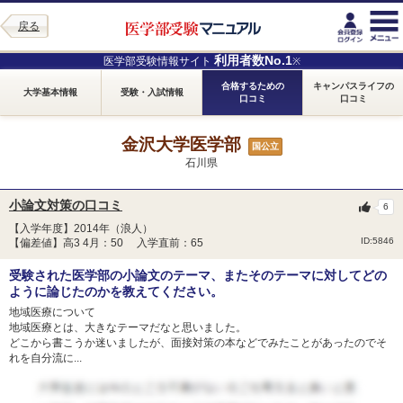
戻る
利用者数No.1
医学部受験情報サイト
※
合格するための
キャンパスライフの
大学基本情報
受験・入試情報
口コミ
口コミ
金沢大学医学部
国公立
石川県
小論文対策の口コミ
6
【入学年度】2014年（浪人）
ID:5846
【偏差値】高3 4月：50 入学直前：65
受験された医学部の小論文のテーマ、またそのテーマに対してどの
ように論じたのかを教えてください。
地域医療について
地域医療とは、大きなテーマだなと思いました。
どこから書こうか迷いましたが、面接対策の本などでみたことがあったのでそ
れを自分流に...