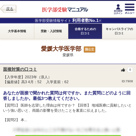
戻る
利用者数No.1
医学部受験情報サイト
※
合格するための
キャンパスライフの
大学基本情報
受験・入試情報
口コミ
口コミ
愛媛大学医学部
国公立
愛媛県
面接対策の口コミ
0
【入学年度】2023年（浪人）
ID:7908
【偏差値】高3 4月：52 入学直前：62
あなたが面接で聞かれた質問は何ですか。また質問にどのように回
答しましたか。最低3つ教えてください。
【質問1】 医師を志望した理由は何ですか？ 【回答】 地域医療に貢献したいと
いう強い思いと、両親の影響を受けたことを素直に伝えました。
【質問2】 本...