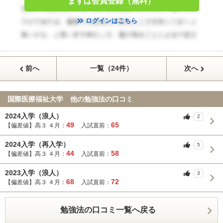
まずは会員登録（無料）
ログインはこちら
前へ
一覧（24件）
次へ
国際医療福祉大学 他の勉強法の口コミ
2024入学（浪人）
2
49
65
【偏差値】高３ ４月：
入試直前：
2024入学（再入学）
5
44
58
【偏差値】高３ ４月：
入試直前：
2023入学（浪人）
3
68
72
【偏差値】高３ ４月：
入試直前：
勉強法の口コミ一覧へ戻る