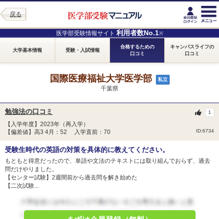
戻る
利用者数No.1
医学部受験情報サイト
※
合格するための
キャンパスライフの
大学基本情報
受験・入試情報
口コミ
口コミ
国際医療福祉大学医学部
私立
千葉県
勉強法の口コミ
1
【入学年度】2023年（再入学）
ID:6734
【偏差値】高3 4月：52 入学直前：70
受験生時代の英語の対策を具体的に教えてください。
もともと得意だったので、単語や文法のテキストには取り組んでおらず、過去
問だけやりました。
【センター試験】2週間前から過去問を解き始めた
【二次試験...