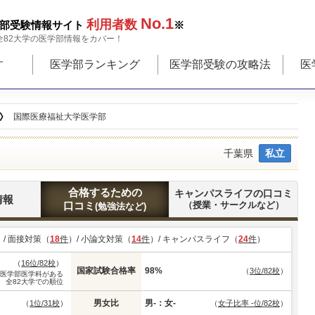
No.1
利用者数
部受験情報サイト
※
全82大学の医学部情報をカバー！
す
医学部ランキング
医学部受験の攻略法
医
国際医療福祉大学医学部
千葉県
私立
合格するための
キャンパスライフの口コミ
情報
口コミ
（授業・サークルなど）
(勉強法など)
）/ 面接対策（
18
件
）/ 小論文対策（
14
件
）/ キャンパスライフ（
24
件
）
（
16位/82校
）
国家試験合格率
98%
（
3位/82校
）
※医学部医学科がある
全82大学での順位
男女比
男-：女-
（
1位/31校
）
（
女子比率 -位/82校
）