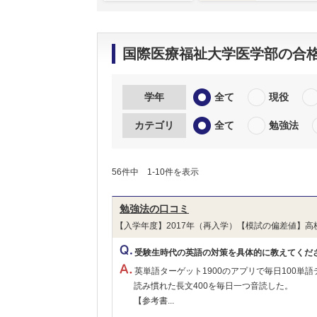
国際医療福祉大学医学部の合
学年
全て
現役
カテゴリ
全て
勉強法
56件中 1-10件を表示
勉強法の口コミ
【入学年度】2017年（再入学）【模試の偏差値】高
受験生時代の英語の対策を具体的に教えてくだ
英単語ターゲット1900のアプリで毎日100
読み慣れた長文400を毎日一つ音読した。
【参考書...