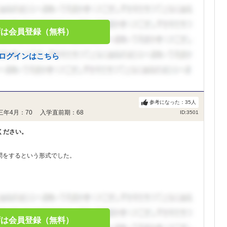
ずは会員登録（無料）
ログインはこちら
参考になった：
35
人
三年4月：70 入学直前期：68
ID:3501
ください。
問をするという形式でした。
ずは会員登録（無料）