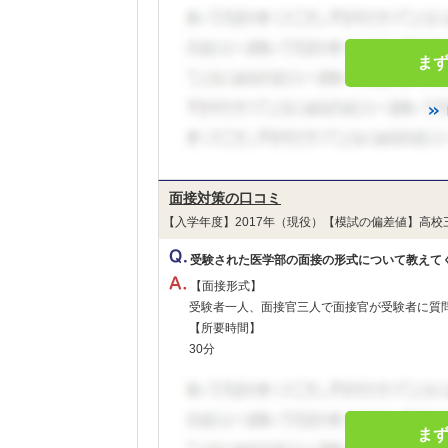
ま
面接対策の口コミ
【入学年度】2017年（現役）【模試の偏差値】高校
受験された医学部の面接の形式について教えて
【面接形式】
受験者一人、面接官三人で面接官が受験者に質
【所要時間】
30分
ま