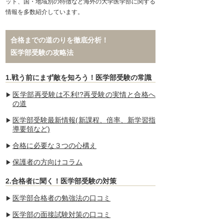
ット、国・地域別の特徴など海外の大学医学部に関する
情報を多数紹介しています。
合格までの道のりを徹底分析！
医学部受験の攻略法
1.戦う前にまず敵を知ろう！医学部受験の常識
医学部再受験は不利!?再受験の実情と合格へ
の道
医学部受験最新情報(新課程、倍率、新学習指
導要領など)
合格に必要な３つの心構え
保護者の方向けコラム
2.合格者に聞く！医学部受験の対策
医学部合格者の勉強法の口コミ
医学部の面接試験対策の口コミ