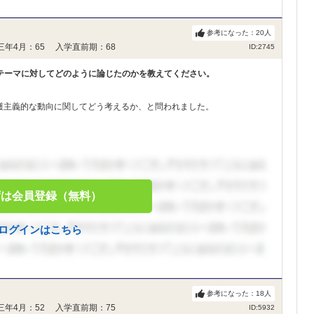
参考になった：
20
人
三年4月：65 入学直前期：68
ID:2745
テーマに対してどのように論じたのかを教えてください。
護主義的な動向に関してどう考えるか、と問われました。
ずは会員登録（無料）
ログインはこちら
参考になった：
18
人
三年4月：52 入学直前期：75
ID:5932