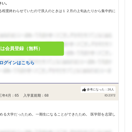
さい。
る程度終わらせていたので浪人のときは１２月の上旬あたりから集中的に
ずは会員登録（無料）
ログインはこちら
参考になった：
26
人
三年4月：65 入学直前期：68
ID:2372
める大学だったため。一期生になることができたため。 医学部を志望し