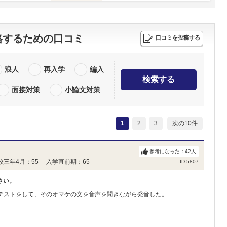
格するための口コミ
口コミを投稿する
浪人
再入学
編入
検索する
面接対策
小論文対策
1
2
3
次の10件
参考になった：
42
人
校三年4月：55 入学直前期：65
ID:5807
さい。
単語テストをして、そのオマケの文を音声を聞きながら発音した。