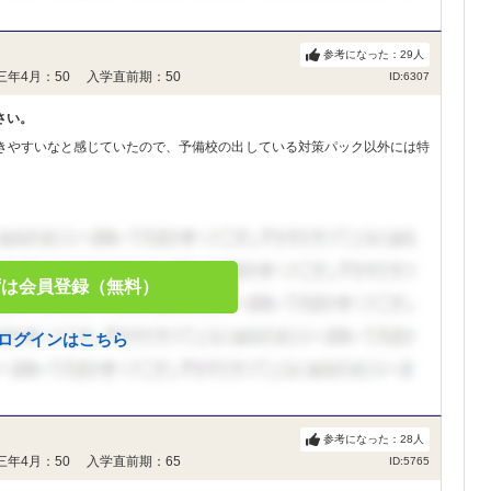
参考になった：
29
人
三年4月：50 入学直前期：50
ID:6307
さい。
きやすいなと感じていたので、予備校の出している対策パック以外には特
ずは会員登録（無料）
ログインはこちら
参考になった：
28
人
三年4月：50 入学直前期：65
ID:5765