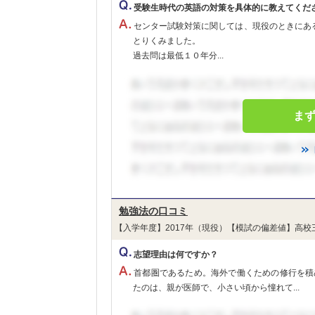
受験生時代の英語の対策を具体的に教えてくだ
センター試験対策に関しては、現役のときにあ
とりくみました。
過去問は最低１０年分...
ま
勉強法の口コミ
【入学年度】2017年（現役）【模試の偏差値】高校
志望理由は何ですか？
首都圏であるため。海外で働くための修行を積
たのは、親が医師で、小さい頃から憧れて...