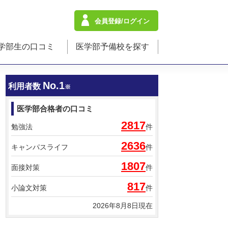
会員登録/ログイン
学部生の口コミ
医学部予備校を探す
No.1
利用者数
※
医学部合格者の口コミ
2817
勉強法
件
2636
キャンパスライフ
件
1807
面接対策
件
817
小論文対策
件
2026年8月8日現在