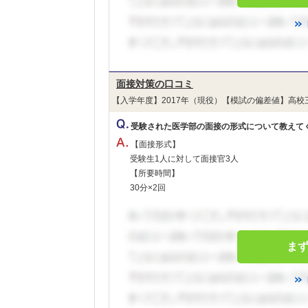
面接対策の口コミ
【入学年度】2017年（現役）【模試の偏差値】高校
受験された医学部の面接の形式について教えて
【面接形式】
受験生1人に対して面接官3人
【所要時間】
30分×2回
ま