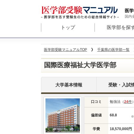
医学
国内
トップ
医学部を探
医学部受験マニュアルTOP
千葉県の医学部一覧
国際医療福祉大学医学部
大学基本情報
受験・入試
口コミ
勉強法（
24
件
偏差値
68.8
学費
18,570,000円