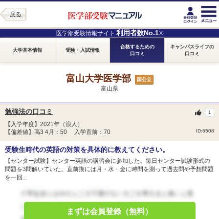
戻る
利用者数No.1
医学部受験情報サイト
※
合格するための
キャンパスライフの
大学基本情報
受験・入試情報
口コミ
口コミ
富山大学医学部
国公立
富山県
勉強法の口コミ
1
【入学年度】2021年（浪人）
ID:6508
【偏差値】高3 4月：50 入学直前：70
受験生時代の英語の対策を具体的に教えてください。
【センター試験】センター英語の講習会に参加した。毎日センター試験形式の
問題を3問解いていた。直前期には月・水・金に時間を測って過去問や予想問題
を一回...
まずは会員登録（無料）