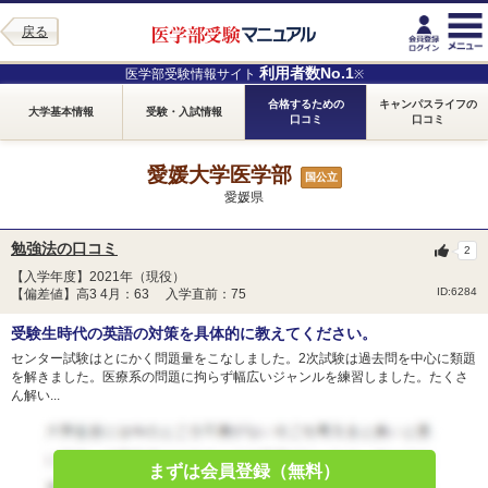
戻る
利用者数No.1
医学部受験情報サイト
※
合格するための
キャンパスライフの
大学基本情報
受験・入試情報
口コミ
口コミ
愛媛大学医学部
国公立
愛媛県
勉強法の口コミ
2
【入学年度】2021年（現役）
ID:6284
【偏差値】高3 4月：63 入学直前：75
受験生時代の英語の対策を具体的に教えてください。
センター試験はとにかく問題量をこなしました。2次試験は過去問を中心に類題
を解きました。医療系の問題に拘らず幅広いジャンルを練習しました。たくさ
ん解い...
まずは会員登録（無料）