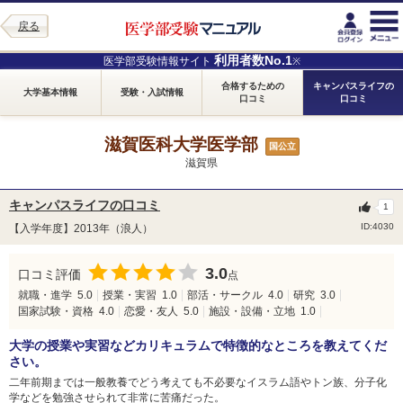
戻る
利用者数No.1
医学部受験情報サイト
※
合格するための
キャンパスライフの
大学基本情報
受験・入試情報
口コミ
口コミ
滋賀医科大学医学部
国公立
滋賀県
キャンパスライフの口コミ
1
ID:4030
【入学年度】2013年（浪人）
3.0
口コミ評価
点
就職・進学
5.0
授業・実習
1.0
部活・サークル
4.0
研究
3.0
国家試験・資格
4.0
恋愛・友人
5.0
施設・設備・立地
1.0
大学の授業や実習などカリキュラムで特徴的なところを教えてくだ
さい。
二年前期までは一般教養でどう考えても不必要なイスラム語やトン族、分子化
学などを勉強させられて非常に苦痛だった。