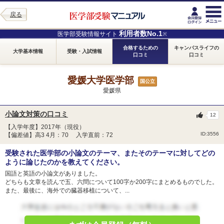
戻る
利用者数No.1
医学部受験情報サイト
※
合格するための
キャンパスライフの
大学基本情報
受験・入試情報
口コミ
口コミ
愛媛大学医学部
国公立
愛媛県
小論文対策の口コミ
12
【入学年度】2017年（現役）
ID:3556
【偏差値】高3 4月：70 入学直前：72
受験された医学部の小論文のテーマ、またそのテーマに対してどの
ように論じたのかを教えてください。
国語と英語の小論文がありました。
どちらも文章を読んで五、六問について100字か200字にまとめるものでした。
また、最後に、海外での臓器移植について、...