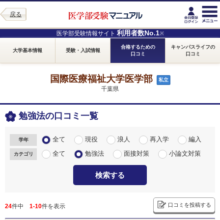
戻る
利用者数No.1
医学部受験情報サイト
※
合格するための
キャンパスライフの
大学基本情報
受験・入試情報
口コミ
口コミ
国際医療福祉大学医学部
私立
千葉県
勉強法の口コミ一覧
全て
現役
浪人
再入学
編入
学年
全て
勉強法
面接対策
小論文対策
カテゴリ
検索する
口コミを投稿する
24
件中
1-10
件を表示