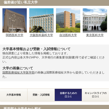
偏差値が近い私立大学
関西医科大学
大阪医科薬科大学
自治医科大学
東京医科大学
大学基本情報および受験・入試情報について
独自調査により収集した情報を掲載しております。
正式な内容は各大学のHPや、大学発行の募集要項(願書)等で必ずご確認くださ
い。
大学の画像について
国際医療福祉大学医学部
の画像は国際医療福祉大学から提供していただきまし
た。
合格するための
キャンパスライフの
大学基本情報
受験・入試情報
口コミ
口コミ
医学部を大学名から探す