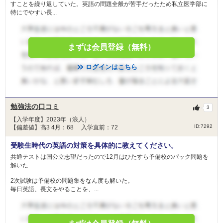
すことを繰り返していた。英語の問題全般が苦手だったため私立医学部に
特にでやすい長...
まずは会員登録（無料）
ログインはこちら
勉強法の口コミ
3
【入学年度】2023年（浪人）
ID:7292
【偏差値】高3 4月：68 入学直前：72
受験生時代の英語の対策を具体的に教えてください。
共通テストは国公立志望だったので12月はひたすら予備校のパック問題を
解いた
2次試験は予備校の問題集をなん度も解いた。
毎日英語、長文をやることを、...