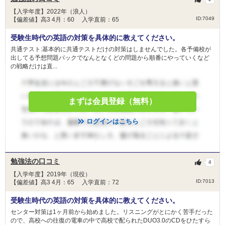
【入学年度】2022年（浪人）
ID:7049
【偏差値】高3 4月：60 入学直前：65
受験生時代の英語の対策を具体的に教えてください。
共通テスト:基本的に共通テストだけの対策はしませんでした。各予備校が
出してる予想問題パックでなんとなくどの問題から順番にやっていくなど
の戦略だけは直...
まずは会員登録（無料）
ログインはこちら
勉強法の口コミ
4
【入学年度】2019年（現役）
ID:7013
【偏差値】高3 4月：65 入学直前：72
受験生時代の英語の対策を具体的に教えてください。
センター対策は1ヶ月前から始めました。リスニングがとにかく苦手だった
ので、高校への往復の電車の中で高校で配られたDUO3.0のCDをひたすら