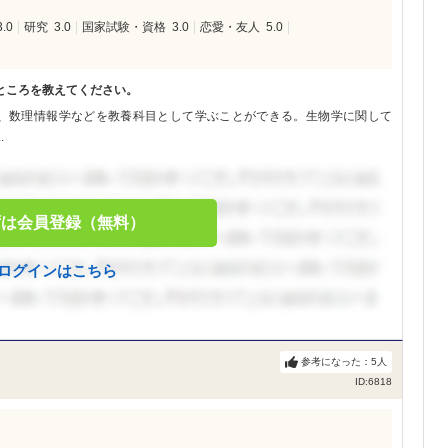
3.0
研究
3.0
国家試験・資格
3.0
恋愛・友人
5.0
ところを教えてください。
、数理情報学などを教養科目として学ぶことができる。生物学に関して
.
ずは会員登録（無料）
ログインはこちら
参考になった：
5
人
ID:6818