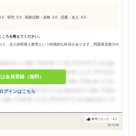
4.0
研究
5.0
国家試験・資格
3.0
恋愛・友人
4.0
ところを教えてください。
おり、全人的医療人教育という特徴的な科目があります。問題発見能力や
ずは会員登録（無料）
ログインはこちら
参考になった：
4
人
ID:7139