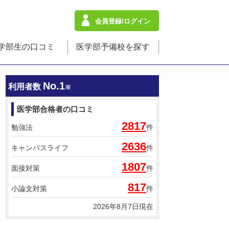
会員登録/ログイン
学部生の口コミ
医学部予備校を探す
No.1
利用者数
※
医学部合格者の口コミ
2817
勉強法
件
2636
キャンパスライフ
件
1807
面接対策
件
817
小論文対策
件
2026年8月7日現在