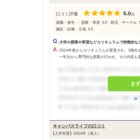
5.0
口コミ評価
点
就職・進学
-
授業・実習
4.0
部活・サークル
施設・設備・立地
4.0
大学の授業や実習などカリキュラムで特徴的な
2024年度からカリキュラムが変更され、3期生
一年次から専門的な授業が行われ、その内容も基
ま
キャンパスライフの口コミ
【入学年度】2024年（浪人）