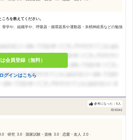
ところを教えてください。
、骨学や、組織学や、呼吸器・循環器系や運動器・末梢神経系などの勉強
ずは会員登録（無料）
ログインはこちら
参考になった：
5
人
ID:6341
3.0
研究
3.0
国家試験・資格
3.0
恋愛・友人
2.0