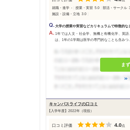
点
就職・進学
-
授業・実習
5.0
部活・サークル
施設・設備・立地
3.0
大学の授業や実習などカリキュラムで特徴的な
1年では人文・社会学、無機と有機化学、英語
は、1年の1学期は医学の専門的なことも含みつ..
ま
キャンパスライフの口コミ
【入学年度】2022年（現役）
4.0
口コミ評価
点