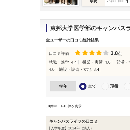
学費
25,800,000円
東邦大学医学部のキャンパス
全ユーザーの口コミ統計結果
3.8
口コミ評価
点
就職・進学
4.4
授業・実習
4.0
部活・
4.0
施設・設備・立地
3.4
学年
全て
現役
18件中 1-10件を表示
キャンパスライフの口コミ
【入学年度】2024年（浪人）