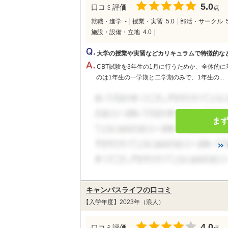
5.0
口コミ評価
点
就職・進学
-
授業・実習
5.0
部活・サークル
施設・設備・立地
4.0
大学の授業や実習などカリキュラムで特徴的な
CBT試験を3年生の1月に行うためか、全体的
のは1年生の一学期と二学期のみで、1年生の...
ま
キャンパスライフの口コミ
【入学年度】2023年（浪人）
4.0
口コミ評価