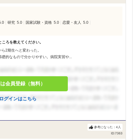
5.0
研究
5.0
国家試験・資格
5.0
恋愛・友人
5.0
ところを教えてください。
から2期生へと変わった。
礎的なもので分かりやすい。病院実習や...
ずは会員登録（無料）
ログインはこちら
参考になった：
4
人
ID:7363