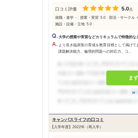
5.0
口コミ評価
点
就職・進学
-
授業・実習
5.0
部活・サークル
施設・設備・立地
5.0
大学の授業や実習などカリキュラムで特徴的な
より良き臨床医の育成を教育目標として掲げて
課題解決能力、倫理的問題への対応力、コ...
ま
キャンパスライフの口コミ
【入学年度】2022年（再入学）