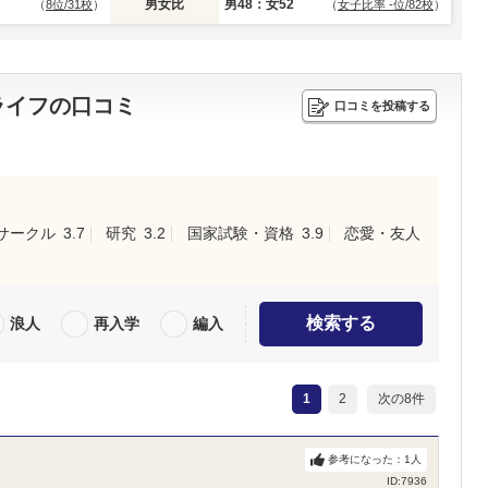
男女比
男48：女52
（
8位/31校
）
（
女子比率 -位/82校
）
ライフの口コミ
口コミを投稿する
サークル
3.7
研究
3.2
国家試験・資格
3.9
恋愛・友人
検索する
浪人
再入学
編入
1
2
次の8件
参考になった：
1
人
ID:7936