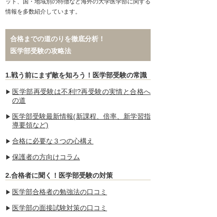
ット、国・地域別の特徴など海外の大学医学部に関する
情報を多数紹介しています。
合格までの道のりを徹底分析！
医学部受験の攻略法
1.戦う前にまず敵を知ろう！医学部受験の常識
医学部再受験は不利!?再受験の実情と合格へ
の道
医学部受験最新情報(新課程、倍率、新学習指
導要領など)
合格に必要な３つの心構え
保護者の方向けコラム
2.合格者に聞く！医学部受験の対策
医学部合格者の勉強法の口コミ
医学部の面接試験対策の口コミ