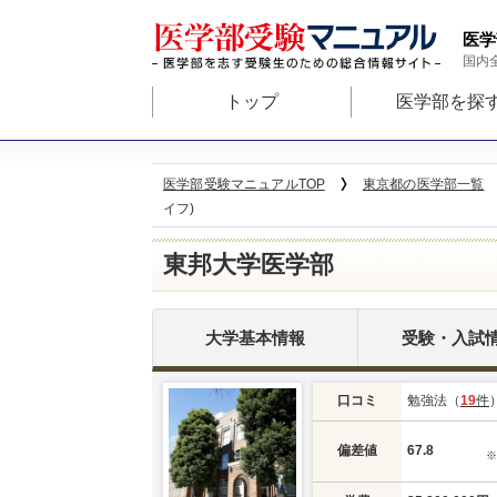
医学
国内
トップ
医学部を探
医学部受験マニュアルTOP
東京都の医学部一覧
イフ)
東邦大学医学部
大学基本情報
受験・入試
口コミ
勉強法（
19
件
偏差値
67.8