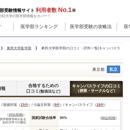
No.1
利用者数
部受験情報サイト
※
全82大学の医学部情報をカバー！
す
医学部ランキング
医学部受験の攻略法
医
東邦大学医学部
東邦大学医学部の口コミ・評判一覧(キャンパスラ
東京都
私立
合格するための
キャンパスライフの口コミ
情報
口コミ
（授業・サークルなど）
(勉強法など)
）/ 面接対策（
15
件
）/ 小論文対策（
9
件
）/ キャンパスライフ（
18
件
）
（
25位/82校
）
国家試験合格率
90%
（
66位/82校
）
※医学部医学科がある
全82大学での順位