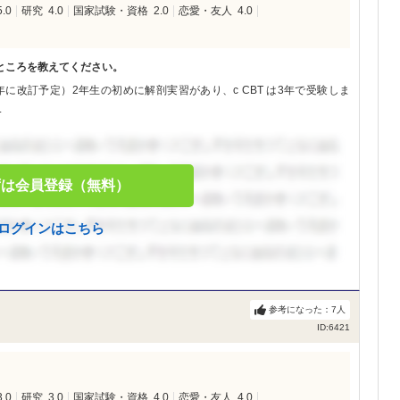
5.0
研究
4.0
国家試験・資格
2.0
恋愛・友人
4.0
ところを教えてください。
に改訂予定）2年生の初めに解剖実習があり、c CBT は3年で受験しま
.
ずは会員登録（無料）
ログインはこちら
参考になった：
7
人
ID:6421
3.0
研究
3.0
国家試験・資格
4.0
恋愛・友人
4.0