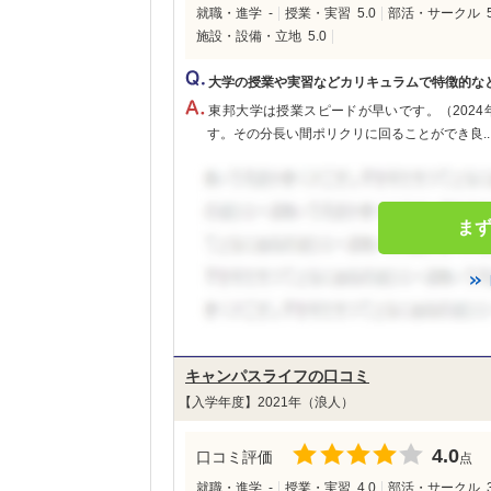
就職・進学
-
授業・実習
5.0
部活・サークル
施設・設備・立地
5.0
大学の授業や実習などカリキュラムで特徴的な
東邦大学は授業スピードが早いです。（2024年
す。その分長い間ポリクリに回ることができ良..
ま
キャンパスライフの口コミ
【入学年度】2021年（浪人）
4.0
口コミ評価
点
就職・進学
-
授業・実習
4.0
部活・サークル