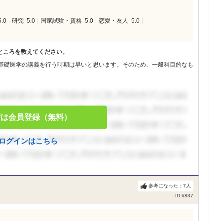
5.0
研究
5.0
国家試験・資格
5.0
恋愛・友人
5.0
ところを教えてください。
に基礎医学の講義を行う時期は早いと思います。そのため、一般科目的なも
ずは会員登録（無料）
ログインはこちら
参考になった：
7
人
ID:6837