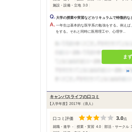
施設・設備・立地
3.0
大学の授業や実習などカリキュラムで特徴的な
一年生は基本的な医学系の勉強をする。例えば
をする。それと同時に医用理工や、心理学...
ま
キャンパスライフの口コミ
【入学年度】2017年（浪人）
3.0
口コミ評価
点
就職・進学
-
授業・実習
4.0
部活・サークル