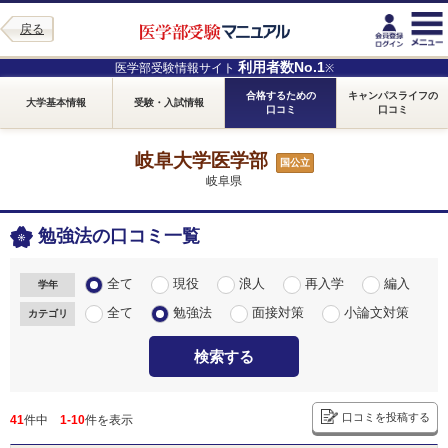
戻る
利用者数No.1
医学部受験情報サイト
※
合格するための
キャンパスライフの
大学基本情報
受験・入試情報
口コミ
口コミ
岐阜大学医学部
国公立
岐阜県
勉強法の口コミ一覧
全て
現役
浪人
再入学
編入
学年
全て
勉強法
面接対策
小論文対策
カテゴリ
検索する
口コミを投稿する
41
件中
1-10
件を表示