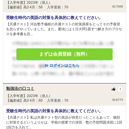
【入学年度】2023年（浪人）
ID:7008
【偏差値】高3 4月：58 入学直前：70
受験生時代の英語の対策を具体的に教えてください。
【共通テスト】河合塾予備校の共通テストの対策講座をとってその予復習
を怠らずやっていました。また、夏頃には１日大問1題ずつ解き方のプロセ
スを参考書を読...
まずは会員登録（無料）
ログインはこちら
勉強法の口コミ
1
【入学年度】2023年（浪人）
ID:6773
【偏差値】高3 4月：60 入学直前：70
受験生時代の英語の対策を具体的に教えてください。
【共通テスト】私は共通テスト型の英語が得意だったこともあって、個別
に対策するというよりかは、学校の授業での演習、塾の予想問題演習に1回
1回力を入れて...