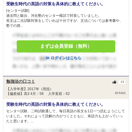
受験生時代の英語の対策を具体的に教えてください。
[センター試験]
過去問と駿台、河合塾のセンター模試で対策していました。
長文は二次試験対策をしていれば十分ですが、文法については参考書や、
塾での授...
まずは会員登録（無料）
ログインはこちら
勉強法の口コミ
13
【入学年度】2017年（現役）
ID:5341
【偏差値】高3 4月：58 入学直前：62
受験生時代の英語の対策を具体的に教えてください。
センター試験、二時試験通して、毎日英語の長文を1日一つ読むようにして
いました。それによって読解の力がつくとともに、単語力も上がっていっ
たと思います。...