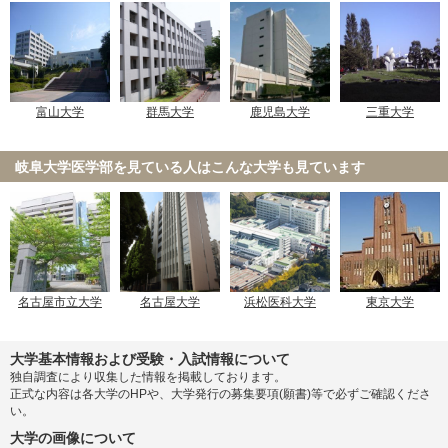
富山大学
群馬大学
鹿児島大学
三重大学
岐阜大学医学部を見ている人は
こんな大学も見ています
名古屋市立大学
名古屋大学
浜松医科大学
東京大学
大学基本情報および受験・入試情報について
独自調査により収集した情報を掲載しております。
正式な内容は各大学のHPや、大学発行の募集要項(願書)等で必ずご確認くださ
い。
大学の画像について