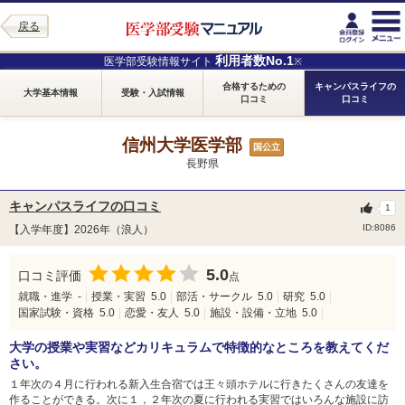
戻る
利用者数No.1
医学部受験情報サイト
※
合格するための
キャンパスライフの
大学基本情報
受験・入試情報
口コミ
口コミ
信州大学医学部
国公立
長野県
キャンパスライフの口コミ
1
ID:8086
【入学年度】2026年（浪人）
5.0
口コミ評価
点
就職・進学
-
授業・実習
5.0
部活・サークル
5.0
研究
5.0
国家試験・資格
5.0
恋愛・友人
5.0
施設・設備・立地
5.0
大学の授業や実習などカリキュラムで特徴的なところを教えてくだ
さい。
１年次の４月に行われる新入生合宿では王々頭ホテルに行きたくさんの友達を
作ることができる。次に１，２年次の夏に行われる実習ではいろんな施設に訪